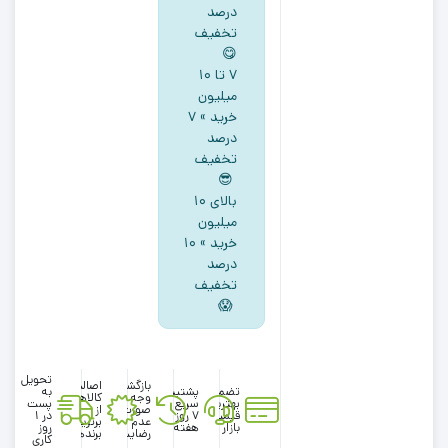
برند
درصد
لوپیلو
تخفیف
طرح
😋
۷ تا ۱۰
یقه
میلیون
چین
خرید » ۷
چین
درصد
کالباسی
تخفیف
رنگ
😎
بالای ۱۰
میلیون
خرید » ۱۰
درصد
تخفیف
😱
تحویل
بازگشت
اصالت
تضمین
پشتیبانی
به
وجه در
کالاها
بهترین
سریع در
پست
صورت
از
قیمت
۷ روز
در 1
عدم
برترین
بازار
هفته
روز
رضایت
برندها
کاری