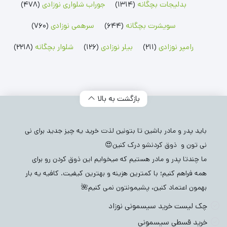
بدلیجات بچگانه
(1314)
جوراب شلواری نوزادی
(478)
سویشرت بچگانه
(644)
سرهمی نوزادی
(760)
رامپر نوزادی
(211)
بیلر نوزادی
(126)
شلوار بچگانه
(2218)
بازگشت به بالا
باید پدر و مادر باشین تا بتونین لذت خرید یه چیز جدید برای نی
نی تون و ذوق کردنشو درک کنین😍
ما چندتا پدر و مادر هستیم که میخوایم این ذوق کردن رو برای
همه فراهم کنیم؛ با کمترین هزینه و بهترین کیفیت. کافیه یه بار
بهمون اعتماد کنین، پشیمونتون نمی کنیم🌺
چک لیست خرید سیسمونی نوزاد
خرید قسطی سیسمونی