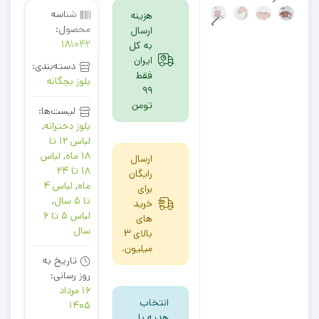
شناسه
هزینه
محصول:
ارسال
181042
به کل
ایران
دسته‌بندی:
فقط
بلوز بچگانه
99
تومن
لیست‌ها:
بلوز دخترانه
,
لباس 12 تا
18 ماه
,
لباس
ارسال
18 تا 24
رایگان
ماه
,
لباس 4
برای
تا 5 سال
,
خرید
لباس 5 تا 6
های
سال
بالای 3
میلیون.
تاریخ به
روز رسانی:
16 مرداد
انتخاب
1405
هدیه با