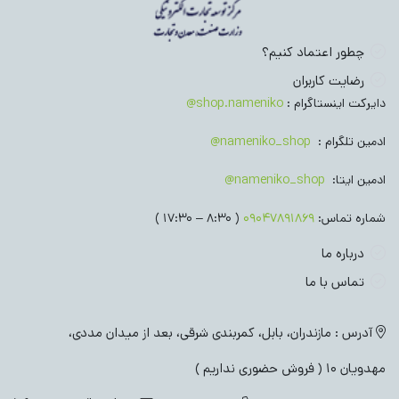
چطور اعتماد کنیم؟
رضایت کاربران
دایرکت اینستاگرام :
shop.nameniko@
ادمین تلگرام :
nameniko_shop@
ادمین ایتا:
nameniko_shop@
شماره تماس:
09047891869
( 8:30 – 17:30 )
درباره ما
تماس با ما
آدرس : مازندران، بابل، کمربندی شرقی، بعد از میدان مددی،
مهدویان 10 ( فروش حضوری نداریم )