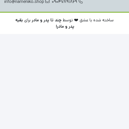
info@nameniko.shop
09047891869
ساخته شده با عشق ❤️ توسط
چند تا پدر و مادر
برای
بقیه
پدر و مادرا