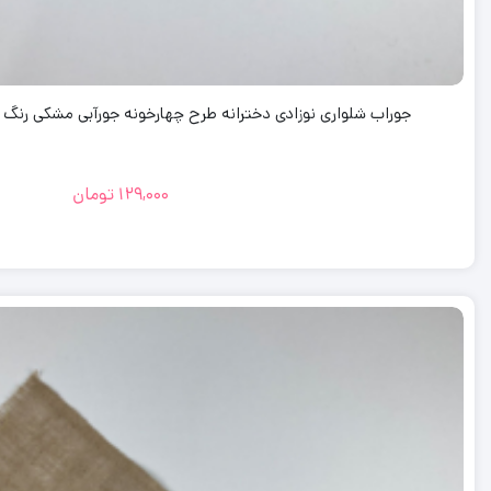
جوراب شلواری نوزادی دخترانه طرح چهارخونه جورآبی مشکی رنگ – 12 تا 24 ماه کد 170576
129,000
تومان