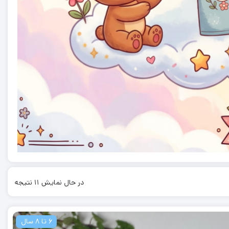
orted
در حال نمایش 11 نتیجه
by
atest
6 تا 8 سال