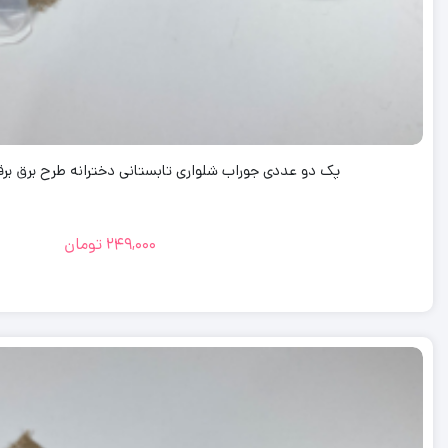
پک دو عددی جوراب شلواری تابستانی دخترانه طرح برق بر
249,000
تومان