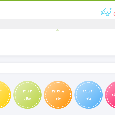
12 تا 18
18 تا 24
2 تا 3
ماه
ماه
سال
س