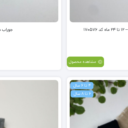
جوراب ش
مشاهده محصول
4 تا 6 سال
6 تا 8 سال