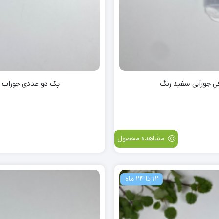
قی جورآبی سفید رنگ
پک دو عددی جوراب شل
مشاهده محصول
12 تا 24 ماه