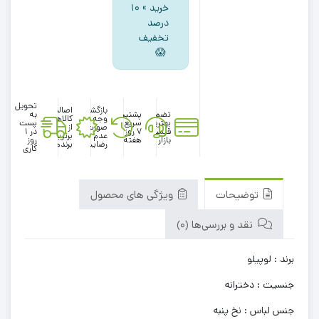
خرید » ۱۰
درصد
تخفیف
😱
تحویل
بازگشت
اصالت
تضمین
پشتیبانی
به
وجه در
کالاها
بهترین
سریع در
پست
صورت
از
قیمت
۷ روز
در 1
عدم
برترین
بازار
هفته
روز
رضایت
برندها
کاری
توضیحات
ویژگی های محصول
نقد و بررسی‌ها (0)
برند : لوپیلو
جنسیت : دخترانه
جنس لباس : نخ پنبه