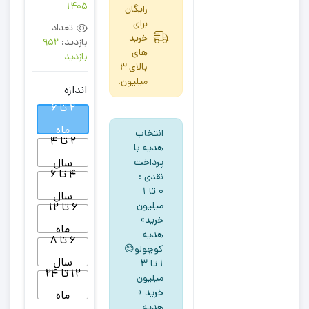
1405
رایگان
برای
تعداد
خرید
بازدید:
952
های
بازدید
بالای 3
میلیون.
اندازه
2 تا 6
ماه
انتخاب
2 تا 4
هدیه با
سال
پرداخت
4 تا 6
نقدی :
۰ تا ۱
سال
میلیون
6 تا 12
خرید»
ماه
هدیه
6 تا 8
کوچولو😊
سال
۱ تا ۳
12 تا 24
میلیون
خرید »
ماه
هدیه