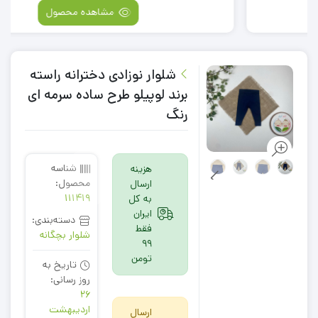
مشاهده محصول
شلوار نوزادی دخترانه راسته
برند لوپیلو طرح ساده سرمه ای
رنگ
شناسه
هزینه
محصول:
ارسال
111419
به کل
ایران
دسته‌بندی:
فقط
شلوار بچگانه
99
تومن
تاریخ به
روز رسانی:
26
اردیبهشت
ارسال