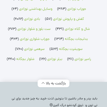
رامپر پسرانه
شلوار پسرانه
جوراب پسرانه
رامپر دخترانه
شلوار دخترانه
جوراب دخترانه
جوراب نوزادی
(384)
وسایل بهداشتی نوزادی
(64)
بلوز بچگانه
شلوارک بچگانه
جوراب شلواری نوزادی
کفش و پاپوش نوزادی
(57)
بادی نوزادی
(2082)
بلوز پسرانه
شلوارک پسرانه
جوراب شلواری دخترانه
بلوز دخترانه
شلوارک دخترانه
شال و کلاه نوزادی
(431)
ست بلوز و شلوار نوزادی
(273)
بدلیجات بچگانه
(1314)
جوراب شلواری نوزادی
(464)
سویشرت بچگانه
(562)
سرهمی نوزادی
(760)
رامپر نوزادی
(211)
بیلر نوزادی
(126)
شلوار بچگانه
(2210)
بازگشت به بالا
باید پدر و مادر باشین تا بتونین لذت خرید یه چیز جدید برای نی
نی تون و ذوق کردنشو درک کنین😍