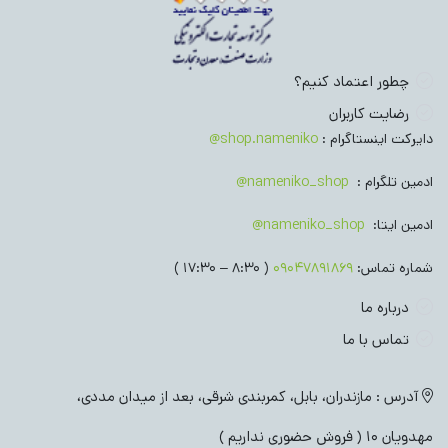
چطور اعتماد کنیم؟
رضایت کاربران
دایرکت اینستاگرام :
shop.nameniko@
ادمین تلگرام :
nameniko_shop@
ادمین ایتا:
nameniko_shop@
شماره تماس:
09047891869
( 8:30 – 17:30 )
درباره ما
تماس با ما
آدرس : مازندران، بابل، کمربندی شرقی، بعد از میدان مددی،
مهدویان 10 ( فروش حضوری نداریم )