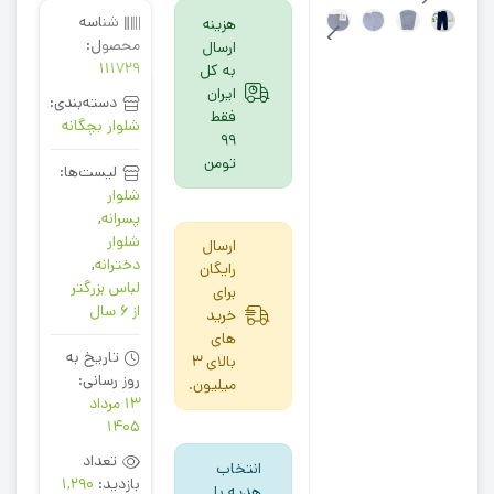
شناسه
هزینه
محصول:
ارسال
111729
به کل
ایران
دسته‌بندی:
فقط
شلوار بچگانه
99
تومن
لیست‌ها:
شلوار
پسرانه
,
شلوار
ارسال
دخترانه
,
رایگان
لباس بزرگتر
برای
از 6 سال
خرید
های
تاریخ به
بالای 3
روز رسانی:
میلیون.
13 مرداد
1405
تعداد
انتخاب
بازدید:
1,290
هدیه با