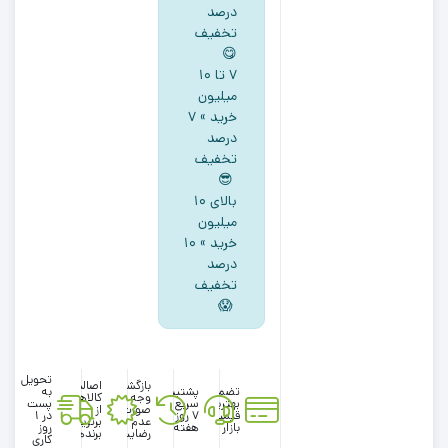
دار
درصد
تخفیف
کمر
😋
کش
۷ تا ۱۰
سرمه
میلیون
ای
خرید » ۷
رنگ
درصد
کد
تخفیف
111729
😎
بالای ۱۰
میلیون
خرید » ۱۰
درصد
تخفیف
😱
تحویل
بازگشت
اصالت
تضمین
پشتیبانی
به
وجه در
کالاها
بهترین
سریع در
پست
صورت
از
قیمت
۷ روز
در 1
عدم
برترین
بازار
هفته
روز
رضایت
برندها
کاری