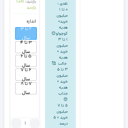
بازدید:
1,081
نقدی :
بازدید
۰ تا ۱
میلیون
اندازه
خرید»
هدیه
2 تا 3
کوچولو😊
سال
۱ تا ۳
3 تا 4
میلیون
سال
خرید »
5 تا 6
هدیه
جالب 🥰
سال
۳ تا ۵
6 تا 7
میلیون
سال
خرید »
7 تا 8
هدیه
سال
جذاب
😍
5 تا ۷
میلیون
خرید » ۵
تعداد:
درصد