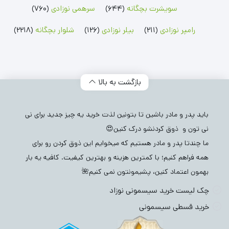
سویشرت بچگانه
(644)
سرهمی نوزادی
(760)
رامپر نوزادی
(211)
بیلر نوزادی
(126)
شلوار بچگانه
(2218)
بازگشت به بالا
باید پدر و مادر باشین تا بتونین لذت خرید یه چیز جدید برای نی
نی تون و ذوق کردنشو درک کنین😍
ما چندتا پدر و مادر هستیم که میخوایم این ذوق کردن رو برای
همه فراهم کنیم؛ با کمترین هزینه و بهترین کیفیت. کافیه یه بار
بهمون اعتماد کنین، پشیمونتون نمی کنیم🌺
چک لیست خرید سیسمونی نوزاد
خرید قسطی سیسمونی