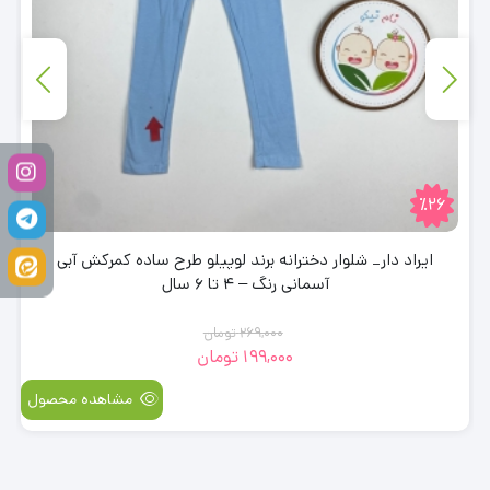
٪26
ایراد دار_ شلوار دخترانه برند لوپیلو طرح ساده کمرکش آبی
آسمانی رنگ – 4 تا 6 سال
269,000
تومان
199,000
تومان
قیمت
قیمت
فعلی:
اصلی:
مشاهده محصول
269,000
199,000
تومان
تومان.
بود.