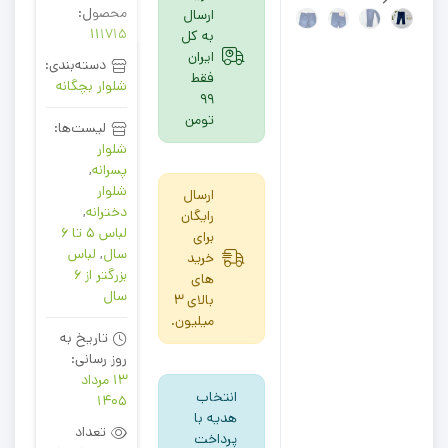
محصول:
ارسال
111715
به کل
ایران
دسته‌بندی:
فقط
شلوار بچگانه
99
تومن
لیست‌ها:
شلوار
پسرانه
,
شلوار
ارسال
دخترانه
,
رایگان
لباس 5 تا 6
برای
سال
,
لباس
خرید
بزرگتر از 6
های
سال
بالای 3
میلیون.
تاریخ به
روز رسانی:
13 مرداد
انتخاب
1405
هدیه با
تعداد
پرداخت