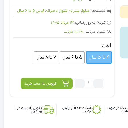
لیست‌ها:
شلوار پسرانه
,
شلوار دخترانه
,
لباس 5 تا 6 سال
تاریخ به روز رسانی:
13 مرداد 1405
تعداد بازدید:
1,040 بازدید
اندازه
4 تا 5 سال
5 تا 6 سال
7 تا 8 سال
تعداد:
افزودن به سبد خرید
شلوار
مچ
دار
 وجه در صورت
طرح
اصالت کالاها از برترین
تحویل به پست در 1
ایت
برندها
روز کاری
بندکی
کمرکش