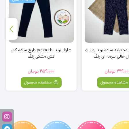
شلوار برند pepperts طرح ساده کمر
شلوار دخترانه جذب طرح ساده
ش مشکی رنگ
کمرکش سرمه ای رنگ – 4-6 سال
259,00
تومان
259,000
تومان
مشاهده محصول
مشاهده محصول