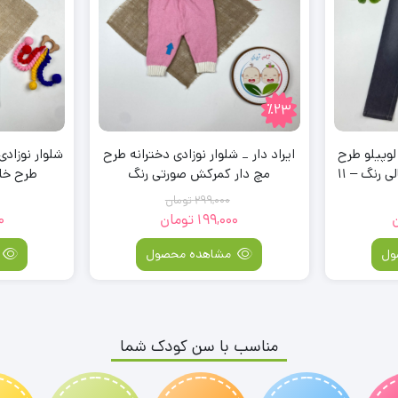
دخترانه طرح
شلوار نوزادی دخترانه ساده برند لوپیلو
ی رنگ
طرح خال خالی سرمه ای رنگ
ک
299,000
تومان
0
ول
مشاهده محصول
مناسب با سن کودک شما