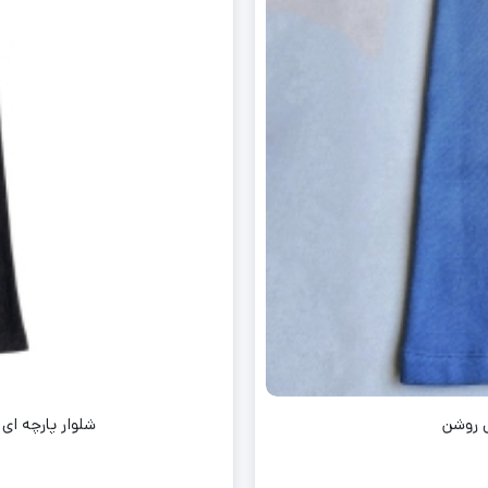
ی روشن
شلوار پارچه ای برند pepperts طرح جیب نما زیپ ن