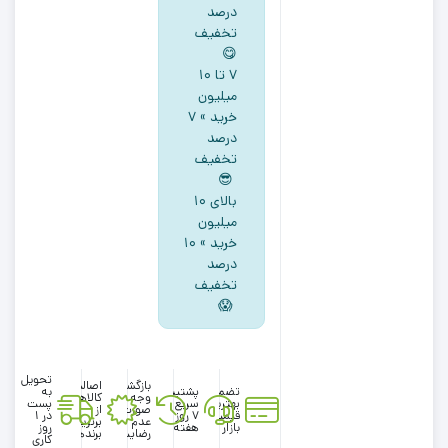
pepperts
درصد
طرح
تخفیف
😋
جیب
۷ تا ۱۰
نما
میلیون
کشی
خرید » ۷
ذغالی
درصد
ابرو
تخفیف
باد
😎
رنگ
بالای ۱۰
میلیون
خرید » ۱۰
درصد
تخفیف
😱
تحویل
بازگشت
اصالت
تضمین
پشتیبانی
به
وجه در
کالاها
بهترین
سریع در
پست
صورت
از
قیمت
۷ روز
در 1
عدم
برترین
بازار
هفته
روز
رضایت
برندها
کاری