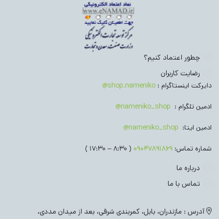
چطور اعتماد کنیم؟
رضایت کاربران
دایرکت اینستاگرام :
shop.nameniko@
ادمین تلگرام :
nameniko_shop@
ادمین ایتا:
nameniko_shop@
شماره تماس:
09047891869
( 8:30 – 17:30 )
درباره ما
تماس با ما
آدرس : مازندران، بابل، کمربندی شرقی، بعد از میدان مددی،