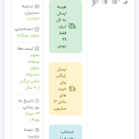
شناسه
هزینه
محصول:
ارسال
111253
به کل
ایران
دسته‌بندی:
فقط
شلوار بچگانه
99
تومن
لیست‌ها:
شلوار
پسرانه
,
شلوار
ارسال
دخترانه
,
رایگان
لباس بزرگتر
برای
از 6 سال
خرید
های
تاریخ به
بالای 3
روز رسانی:
میلیون.
13 مرداد
1405
تعداد
انتخاب
بازدید:
هدیه با