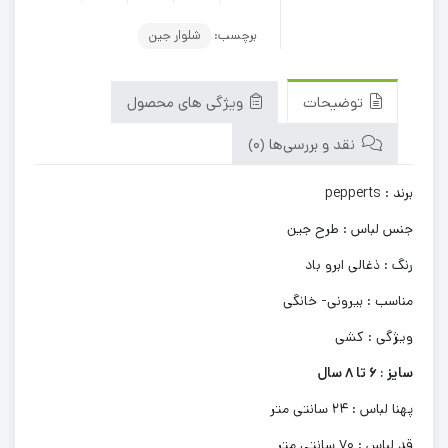
برچسب:
شلوار جین
توضیحات
ویژگی های محصول
نقد و بررسی‌ها (0)
برند : pepperts
جنس لباس : طرح جین
رنگ : ذغالی ابرو باد
مناسب : بیرونی- خانگی
ویژگی : کشی
سایز : 6 تا 8 سال
پهنا لباس : 24 سانتی متر
قد لباس : 70 سانتی متر