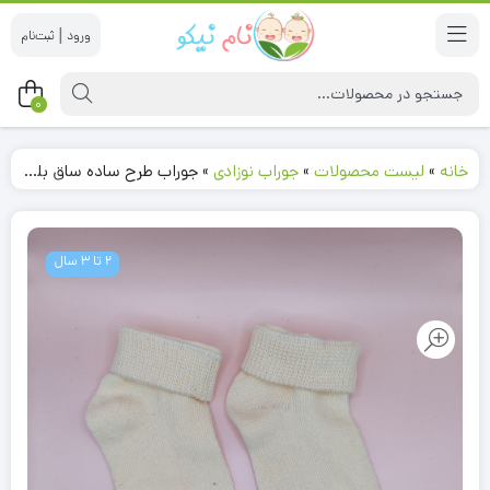
|
0
خانه
»
لیست محصولات
»
جوراب نوزادی
»
جوراب طرح ساده ساق بلند لیمویی رنگ – 2 تا 3 سال کد 220287
2 تا 3 سال