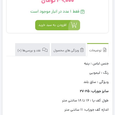
39,000
تومان
فقط 1 عدد در انبار موجود است
افزودن به سبد خرید
توضیحات
ویژگی های محصول
نقد و بررسی‌ها (0)
جنس لباس : پنبه
رنگ : لیمویی
ویژگی : ساق بلند
سایز جوراب: 25-27
طول کف پا : 16 تا 18 سانتی متر
اندازه کف جوراب: 11 سانتی متر