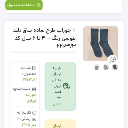
مشاهده محصول
جوراب طرح ساده ساق بلند
طوسی رنگ – 4 تا 6 سال کد
220373
شناسه
هزینه
محصول:
ارسال
220373
به کل
ایران
دسته‌بندی:
فقط
جوراب
99
نوزادی
تومن
تاریخ به
روز رسانی:
4
تیر 1405
ارسال