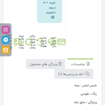
خرید » ۱۰
درصد
تخفیف
😱
تحویل
بازگشت
اصالت
تضمین
پشتیبانی
به
وجه در
کالاها
بهترین
سریع در
پست
صورت
از
قیمت
۷ روز
در 1
عدم
برترین
بازار
هفته
روز
رضایت
برندها
کاری
توضیحات
ویژگی های محصول
نقد و بررسی‌ها (0)
جنس لباس : پنبه
رنگ : طوسی
ویژگی : ساق بلند