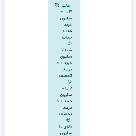
جالب 🥰
۳ تا ۵
میلیون
خرید »
هدیه
جذاب
😍
5 تا ۷
میلیون
خرید » ۵
درصد
تخفیف
😋
۷ تا ۱۰
میلیون
خرید » ۷
درصد
تخفیف
😎
بالای ۱۰
میلیون