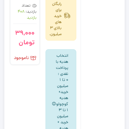
رایگان
تعداد
برای
بازدید:
408
خرید
بازدید
های
بالای 3
39,000
میلیون.
تومان
انتخاب
ناموجود
هدیه با
پرداخت
نقدی :
۰ تا ۱
میلیون
خرید»
هدیه
کوچولو😊
۱ تا ۳
میلیون
خرید »
هدیه