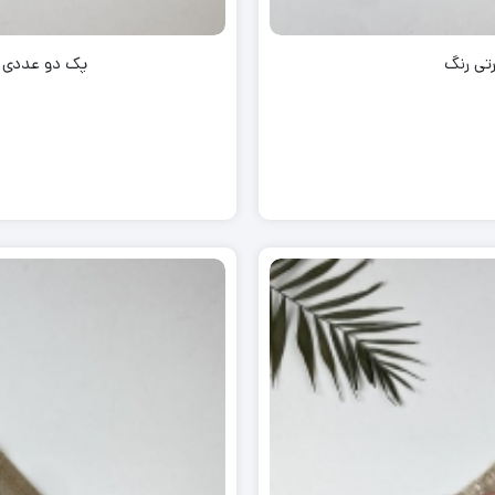
تی رنگ
پک دو عددی جورا