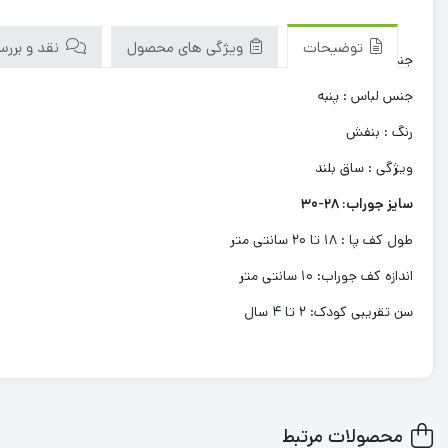
توضیحات
ویژگی های محصول
نقد و بررسی‌
جنسیت : دخترانه
جنس لباس : پنبه
رنگ : بنفش
ویژگی : ساق بلند
سایز جوراب: 28-30
طول کف پا : 18 تا 20 سانتی متر
اندازه کف جوراب: 10 سانتی متر
سن تقریبی کودک: 2 تا 4 سال
محصولات مرتبط