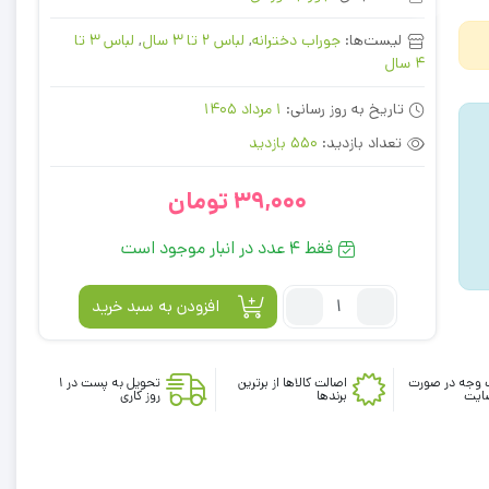
لیست‌ها:
جوراب دخترانه
,
لباس 2 تا 3 سال
,
لباس 3 تا
4 سال
تاریخ به روز رسانی:
1 مرداد 1405
تعداد بازدید:
550 بازدید
39,000
تومان
فقط 4 عدد در انبار موجود است
تعداد:
افزودن به سبد خرید
جوراب
دخترانه
ساق
 وجه در صورت
اصالت کالاها از برترین
تحویل به پست در 1
ایت
برندها
روز کاری
بلند
بنفش
رنگ
-