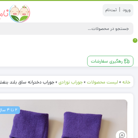
|
0
رهگیری سفارشات
خانه
»
لیست محصولات
»
جوراب نوزادی
»
جوراب دخترانه ساق بلند بنفش رنگ – 
2 تا 4 سال