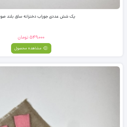
پک شش عددی جوراب دخترانه ساق بلند صور
549,000
تومان
مشاهده محصول