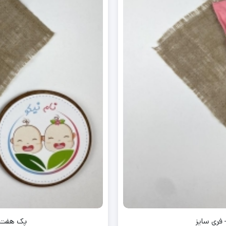
 فری سایز
پک هفت عدد