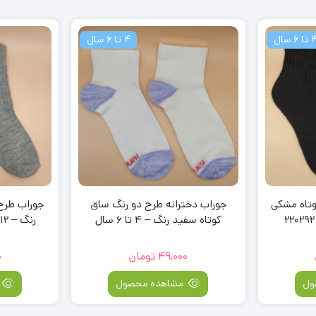
ا 6 سال
12 تا 24 ماه
 رنگ ساق
جوراب طرح ساده ساق بلند طوسی
پک سه عدد
رنگ – 12 تا 24 ماه کد 220352
بلند عر
39,000
تومان
0
ول
مشاهده محصول