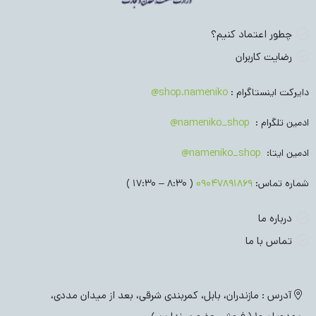
چطور اعتماد کنیم؟
رضایت کاربران
دایرکت اینستاگرام :
shop.nameniko@
ادمین تلگرام :
nameniko_shop@
ادمین ایتا:
nameniko_shop@
شماره تماس:
09047891869
( 8:30 – 17:30 )
درباره ما
تماس با ما
آدرس : مازندران، بابل، کمربندی شرقی، بعد از میدان مددی،