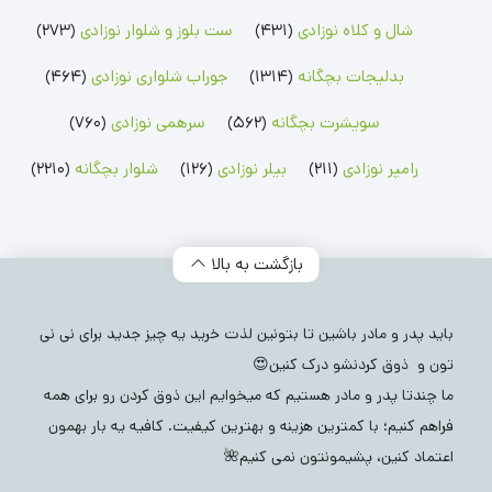
بلوز پسرانه
شلوارک پسرانه
جوراب شلواری دخترانه
بلوز دخترانه
شلوارک دخترانه
شال و کلاه نوزادی
(431)
ست بلوز و شلوار نوزادی
(273)
بدلیجات بچگانه
(1314)
جوراب شلواری نوزادی
(464)
سویشرت بچگانه
(562)
سرهمی نوزادی
(760)
رامپر نوزادی
(211)
بیلر نوزادی
(126)
شلوار بچگانه
(2210)
بازگشت به بالا
باید پدر و مادر باشین تا بتونین لذت خرید یه چیز جدید برای نی نی
تون و ذوق کردنشو درک کنین😍
ما چندتا پدر و مادر هستیم که میخوایم این ذوق کردن رو برای همه
فراهم کنیم؛ با کمترین هزینه و بهترین کیفیت. کافیه یه بار بهمون
اعتماد کنین، پشیمونتون نمی کنیم🌺