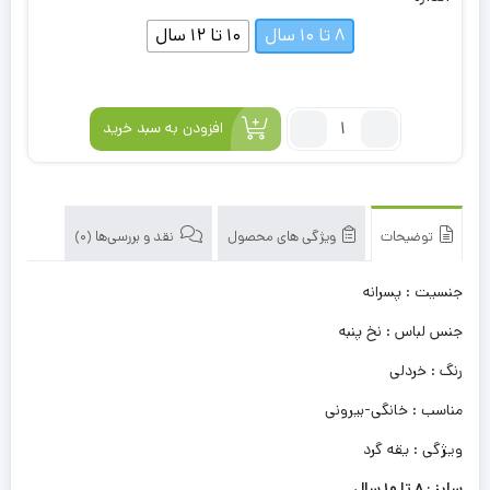
8 تا 10 سال
10 تا 12 سال
تعداد:
افزودن به سبد خرید
تیشرت
پسرانه
آستین
کوتاه
توضیحات
ویژگی های محصول
نقد و بررسی‌ها (0)
طرح
مرد
جنسیت : پسرانه
کاراته
یقه
جنس لباس : نخ پنبه
گرد
رنگ : خردلی
خردلی
رنگ
مناسب : خانگی-بیرونی
ویژگی : یقه گرد
سایز : 8 تا 10 سال