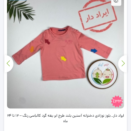
٪33
ایراد دار_ بلوز نوزادی دخترانه آستین بلند طرح ابر یقه گرد کالباسی رنگ – 12 تا 24
ماه
تا 2