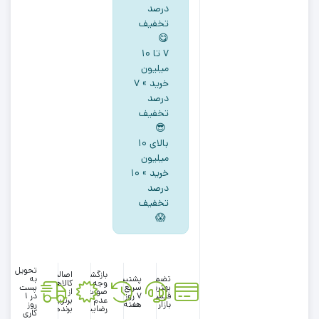
آستین
درصد
کوتاه
تخفیف
😋
طرح
۷ تا ۱۰
میکی
میلیون
موس
خرید » ۷
یقه
درصد
گرد
تخفیف
ابی
😎
کاربنی
بالای ۱۰
میلیون
رنگ
خرید » ۱۰
درصد
تخفیف
😱
تحویل
بازگشت
اصالت
تضمین
پشتیبانی
به
وجه در
کالاها
بهترین
سریع در
پست
صورت
از
قیمت
۷ روز
در 1
عدم
برترین
بازار
هفته
روز
رضایت
برندها
کاری