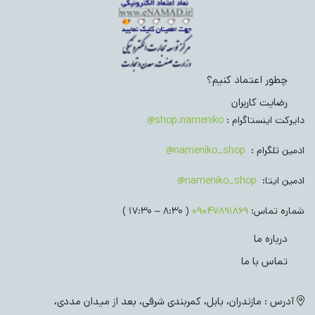
چطور اعتماد کنیم؟
رضایت کاربران
دایرکت اینستاگرام :
shop.nameniko@
ادمین تلگرام :
nameniko_shop@
ادمین ایتا:
nameniko_shop@
شماره تماس:
09047891869
( 8:30 – 17:30 )
درباره ما
تماس با ما
آدرس : مازندران، بابل، کمربندی شرقی، بعد از میدان مددی،