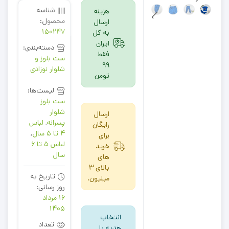
شناسه
هزینه
محصول:
ارسال
150247
به کل
ایران
دسته‌بندی:
فقط
ست بلوز و
99
شلوار نوزادی
تومن
لیست‌ها:
ست بلوز
شلوار
ارسال
پسرانه
,
لباس
رایگان
4 تا 5 سال
,
برای
لباس 5 تا 6
خرید
سال
های
بالای 3
تاریخ به
میلیون.
روز رسانی:
16 مرداد
1405
انتخاب
تعداد
هدیه با