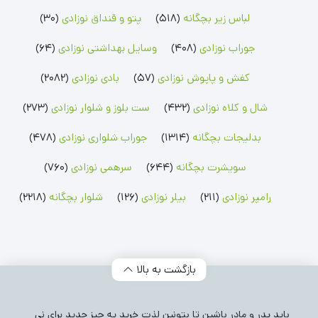
رامپر نوزادی
شلوار بچگانه
جوراب نوزادی
لباس زیر بچگانه
(518)
پتو و قنداق نوزادی
(30)
رامپر پسرانه
شلوار پسرانه
جوراب پسرانه
رامپر دخترانه
شلوار دخترانه
جوراب دخترانه
جوراب نوزادی
(408)
وسایل بهداشتی نوزادی
(64)
بلوز بچگانه
شلوارک بچگانه
جوراب شلواری نوزادی
کفش و پاپوش نوزادی
(57)
بادی نوزادی
(2082)
بلوز پسرانه
شلوارک پسرانه
جوراب شلواری دخترانه
بلوز دخترانه
شلوارک دخترانه
شال و کلاه نوزادی
(432)
ست بلوز و شلوار نوزادی
(273)
بدلیجات بچگانه
(1314)
جوراب شلواری نوزادی
(478)
سویشرت بچگانه
(644)
سرهمی نوزادی
(760)
رامپر نوزادی
(211)
بیلر نوزادی
(126)
شلوار بچگانه
(2218)
بازگشت به بالا
باید پدر و مادر باشین تا بتونین لذت خرید یه چیز جدید برای نی