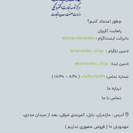
چطور اعتماد کنیم؟
رضایت کاربران
دایرکت اینستاگرام :
shop.nameniko@
ادمین تلگرام :
nameniko_shop@
ادمین ایتا:
nameniko_shop@
شماره تماس:
09047891869
( 8:30 – 17:30 )
درباره ما
تماس با ما
آدرس : مازندران، بابل، کمربندی شرقی، بعد از میدان مددی،
مهدویان 10 ( فروش حضوری نداریم )