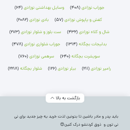
رامپر پسرانه
شلوار پسرانه
جوراب پسرانه
رامپر دخترانه
شلوار دخترانه
جوراب دخترانه
جوراب نوزادی
(408)
وسایل بهداشتی نوزادی
(64)
بلوز بچگانه
شلوارک بچگانه
جوراب شلواری نوزادی
کفش و پاپوش نوزادی
(57)
بادی نوزادی
(2082)
بلوز پسرانه
شلوارک پسرانه
جوراب شلواری دخترانه
بلوز دخترانه
شلوارک دخترانه
شال و کلاه نوزادی
(432)
ست بلوز و شلوار نوزادی
(273)
بدلیجات بچگانه
(1314)
جوراب شلواری نوزادی
(478)
سویشرت بچگانه
(640)
سرهمی نوزادی
(760)
رامپر نوزادی
(211)
بیلر نوزادی
(126)
شلوار بچگانه
(2218)
بازگشت به بالا
باید پدر و مادر باشین تا بتونین لذت خرید یه چیز جدید برای نی
نی تون و ذوق کردنشو درک کنین😍