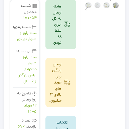
شناسه
هزینه
محصول:
ارسال
150254
به کل
ایران
دسته‌بندی:
فقط
ست بلوز و
99
شلوار نوزادی
تومن
لیست‌ها:
ست بلوز
شلوار
ارسال
دخترانه
,
رایگان
لباس بزرگتر
برای
از 6 سال
خرید
های
تاریخ به
بالای 3
روز رسانی:
میلیون.
12 مرداد
1405
تعداد
انتخاب
بازدید:
676
هدیه با