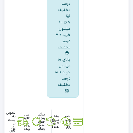
آووکادو
درصد
تخفیف
یقه
😋
گرد
۷ تا ۱۰
سفید
میلیون
رنگ
خرید » ۷
درصد
تخفیف
😎
بالای ۱۰
میلیون
خرید » ۱۰
درصد
تخفیف
😱
تحویل
بازگشت
اصالت
تضمین
پشتیبانی
به
وجه در
کالاها
بهترین
سریع در
پست
صورت
از
قیمت
۷ روز
در 1
عدم
برترین
بازار
هفته
روز
رضایت
برندها
کاری