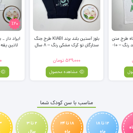
٪20
اه طرح متن
بلوز آستین بلند برند KIABI طرح جنگ
ایراد دار _ 
لاتین اسکت یقه گرد سفید رنگ – 10-
ستارگان تو کرک مشکی رنگ – 8 سال
529,000
تومان
0
ول
مشاهده محصول
مناسب با سن کودک شما
12 تا 18
18 تا 24
2 تا 3
ماه
ماه
سال
س