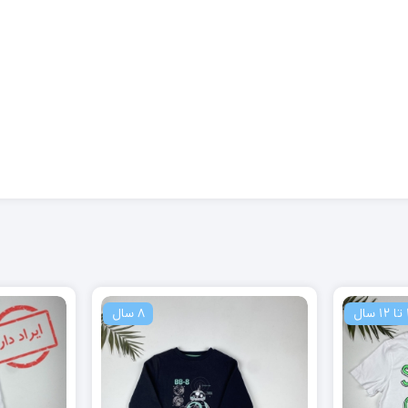
ال
8 سال