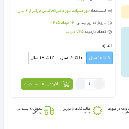
لیست‌ها:
بلوز پسرانه
,
بلوز دخترانه
,
لباس بزرگتر از 6 سال
تاریخ به روز رسانی:
14 مرداد 1405
تعداد بازدید:
745 بازدید
اندازه
8 تا 10 سال
10 تا 12 سال
12 تا 14 سال
تعداد:
افزودن به سبد خرید
تیشرت
آستین
کوتاه
 وجه در صورت
طرح
اصالت کالاها از برترین
تحویل به پست در 1
ایت
برندها
روز کاری
خرس
زرد