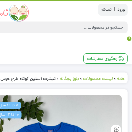
|
0
رهگیری سفارشات
خانه
»
لیست محصولات
»
بلوز بچگانه
»
تیشرت آستین کوتاه طرح خرس زر
8 تا 10 سال
10 تا 12 سال