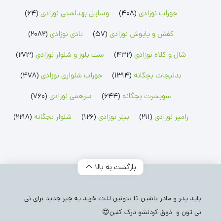
رامپر پسرانه
شلوار پسرانه
جوراب پسرانه
رامپر دخترانه
شلوار دخترانه
جوراب دخترانه
جوراب نوزادی
(408)
وسایل بهداشتی نوزادی
(64)
بلوز بچگانه
شلوارک بچگانه
جوراب شلواری نوزادی
کفش و پاپوش نوزادی
(57)
بادی نوزادی
(2082)
بلوز پسرانه
شلوارک پسرانه
جوراب شلواری دخترانه
بلوز دخترانه
شلوارک دخترانه
شال و کلاه نوزادی
(432)
ست بلوز و شلوار نوزادی
(273)
بدلیجات بچگانه
(1314)
جوراب شلواری نوزادی
(478)
سویشرت بچگانه
(644)
سرهمی نوزادی
(760)
رامپر نوزادی
(211)
بیلر نوزادی
(126)
شلوار بچگانه
(2218)
بازگشت به بالا
باید پدر و مادر باشین تا بتونین لذت خرید یه چیز جدید برای نی
نی تون و ذوق کردنشو درک کنین😍