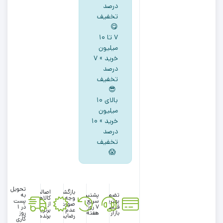
درصد
برگ
تخفیف
یقه
😋
گرد
۷ تا ۱۰
سفید
میلیون
رنگ
خرید » ۷
درصد
تخفیف
😎
بالای ۱۰
میلیون
خرید » ۱۰
درصد
تخفیف
😱
تحویل
بازگشت
اصالت
تضمین
پشتیبانی
به
وجه در
کالاها
بهترین
سریع در
پست
صورت
از
قیمت
۷ روز
در 1
عدم
برترین
بازار
هفته
روز
رضایت
برندها
کاری