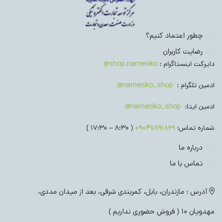
چطور اعتماد کنیم؟
رضایت کاربران
دایرکت اینستاگرام :
shop.nameniko@
ادمین تلگرام :
nameniko_shop@
ادمین ایتا:
nameniko_shop@
شماره تماس:
09047891869
( 8:30 – 17:30 )
درباره ما
تماس با ما
آدرس : مازندران، بابل، کمربندی شرقی، بعد از میدان مددی،
مهدویان 10 ( فروش حضوری نداریم )