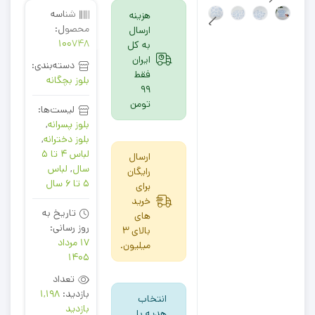
شناسه
هزینه
محصول:
ارسال
100748
به کل
ایران
دسته‌بندی:
فقط
بلوز بچگانه
99
تومن
لیست‌ها:
بلوز پسرانه
,
بلوز دخترانه
,
لباس 4 تا 5
ارسال
سال
,
لباس
رایگان
5 تا 6 سال
برای
خرید
تاریخ به
های
روز رسانی:
بالای 3
17 مرداد
میلیون.
1405
تعداد
بازدید:
1,198
انتخاب
بازدید
هدیه با