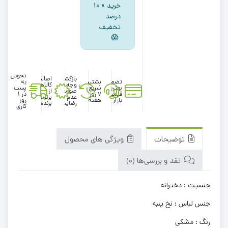
خرید » ۱۰
درصد
تخفیف
😱
تحویل
بازگشت
اصالت
تضمین
پشتیبانی
به
وجه در
کالاها
بهترین
سریع در
پست
صورت
از
قیمت
۷ روز
در 1
عدم
برترین
بازار
هفته
روز
رضایت
برندها
کاری
توضیحات
ویژگی های محصول
نقد و بررسی‌ها (0)
جنسیت : دخترانه
جنس لباس : نخ پنبه
رنگ : مشکی