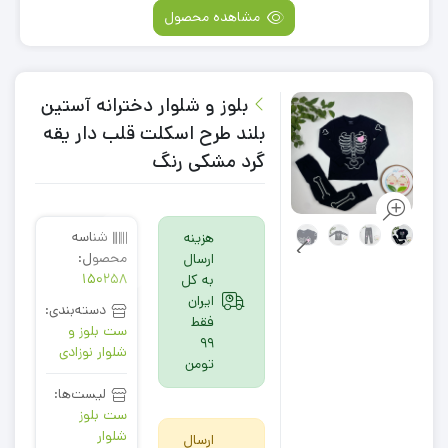
مشاهده محصول
بلوز و شلوار دخترانه آستین
بلند طرح اسکلت قلب دار یقه
گرد مشکی رنگ
شناسه
هزینه
محصول:
ارسال
150258
به کل
ایران
دسته‌بندی:
فقط
ست بلوز و
99
شلوار نوزادی
تومن
لیست‌ها:
ست بلوز
شلوار
ارسال