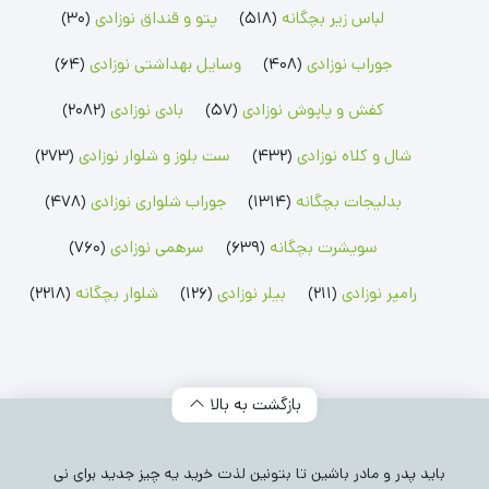
لباس زیر بچگانه
(518)
پتو و قنداق نوزادی
(30)
رامپر پسرانه
شلوار پسرانه
جوراب پسرانه
رامپر دخترانه
شلوار دخترانه
جوراب دخترانه
جوراب نوزادی
(408)
وسایل بهداشتی نوزادی
(64)
بلوز بچگانه
شلوارک بچگانه
جوراب شلواری نوزادی
کفش و پاپوش نوزادی
(57)
بادی نوزادی
(2082)
بلوز پسرانه
شلوارک پسرانه
جوراب شلواری دخترانه
بلوز دخترانه
شلوارک دخترانه
شال و کلاه نوزادی
(432)
ست بلوز و شلوار نوزادی
(273)
بدلیجات بچگانه
(1314)
جوراب شلواری نوزادی
(478)
سویشرت بچگانه
(639)
سرهمی نوزادی
(760)
رامپر نوزادی
(211)
بیلر نوزادی
(126)
شلوار بچگانه
(2218)
بازگشت به بالا
باید پدر و مادر باشین تا بتونین لذت خرید یه چیز جدید برای نی