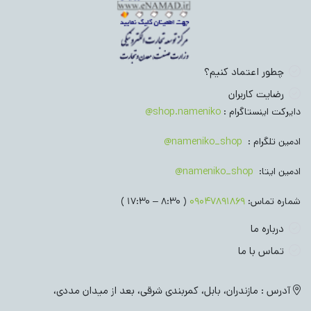
چطور اعتماد کنیم؟
رضایت کاربران
دایرکت اینستاگرام :
shop.nameniko@
ادمین تلگرام :
nameniko_shop@
ادمین ایتا:
nameniko_shop@
شماره تماس:
09047891869
( 8:30 – 17:30 )
درباره ما
تماس با ما
آدرس : مازندران، بابل، کمربندی شرقی، بعد از میدان مددی،