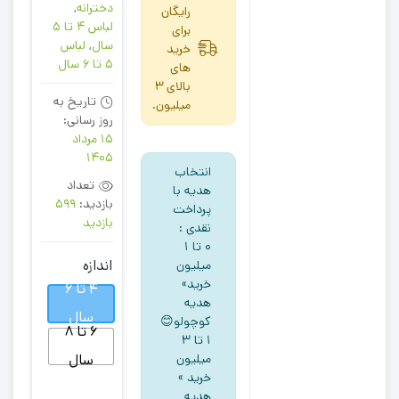
دخترانه
,
رایگان
لباس 4 تا 5
برای
سال
,
لباس
خرید
5 تا 6 سال
های
بالای 3
تاریخ به
میلیون.
روز رسانی:
15 مرداد
1405
انتخاب
تعداد
هدیه با
بازدید:
599
پرداخت
بازدید
نقدی :
۰ تا ۱
اندازه
میلیون
خرید»
4 تا 6
هدیه
سال
کوچولو😊
6 تا 8
۱ تا ۳
سال
میلیون
خرید »
هدیه