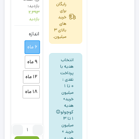
رایگان
بازدید:
برای
2,393
خرید
بازدید
های
بالای 3
اندازه
میلیون.
6 ماه
انتخاب
9 ماه
هدیه با
پرداخت
12 ماه
نقدی :
۰ تا ۱
18 ماه
میلیون
خرید»
هدیه
کوچولو😊
۱ تا ۳
میلیون
تعداد:
خرید »
بادی
هدیه