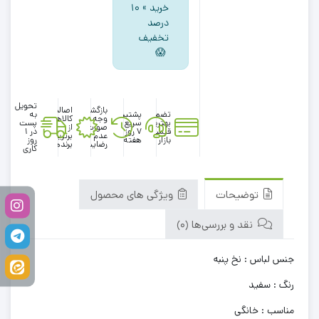
خرید » ۱۰
درصد
تخفیف
😱
تحویل
بازگشت
اصالت
تضمین
پشتیبانی
به
وجه در
کالاها
بهترین
سریع در
پست
صورت
از
قیمت
۷ روز
در 1
عدم
برترین
بازار
هفته
روز
رضایت
برندها
کاری
توضیحات
ویژگی های محصول
نقد و بررسی‌ها (0)
جنس لباس : نخ پنبه
رنگ : سفید
مناسب : خانگی