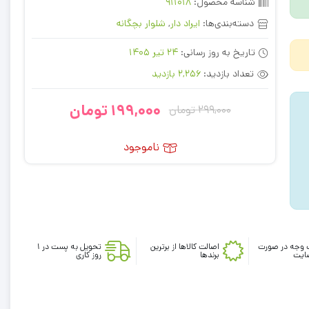
شناسه محصول:
911018
دسته‌بندی‌ها:
ایراد دار
,
شلوار بچگانه
تاریخ به روز رسانی:
24 تیر 1405
تعداد بازدید:
2,256 بازدید
199,000
تومان
299,000
تومان
قیمت
قیمت
فعلی:
اصلی:
ناموجود
299,000
199,000
تومان
تومان.
بود.
 وجه در صورت
اصالت کالاها از برترین
تحویل به پست در 1
ایت
برندها
روز کاری