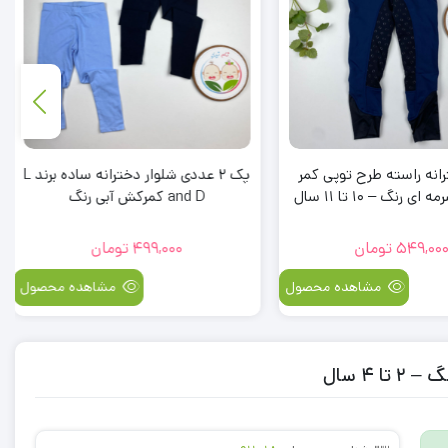
انه راسته طرح توپی کمر
پک 2 عددی شلوار دخترانه ساده برند L
گ – 10 تا 11 سال
and D کمرکش آبی رنگ
549,00
تومان
499,000
تومان
مشاهده محصول
مشاهده محصول
 4 سال