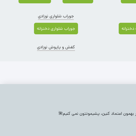
جوراب شلواری نوزادی
دخترانه
جوراب شلواری دخترانه
کفش و پاپوش نوزادی
بچگانه
(518)
پتو و قنداق نوزادی
(30)
جوراب نوزادی
(408)
ی
(273)
بدلیجات بچگانه
(1314)
جوراب شلواری نوزادی
(478)
ار بهمون اعتماد کنین، پشیمونتون نمی کنیم🌺
شلوار بچگانه
(2218)