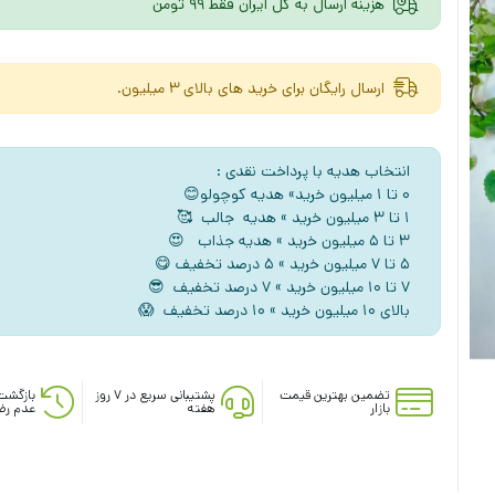
هزینه ارسال به کل ایران فقط 99 تومن
ارسال رایگان برای خرید های بالای 3 میلیون.
انتخاب هدیه با پرداخت نقدی :
۰ تا ۱ میلیون خرید» هدیه کوچولو😊
۱ تا ۳ میلیون خرید » هدیه جالب 🥰
۳ تا ۵ میلیون خرید » هدیه جذاب 😍
5 تا ۷ میلیون خرید » ۵ درصد تخفیف 😋
۷ تا ۱۰ میلیون خرید » ۷ درصد تخفیف 😎
بالای ۱۰ میلیون خرید » ۱۰ درصد تخفیف 😱
تضمین بهترین قیمت
پشتیبانی سریع در ۷ روز
بازگشت
بازار
هفته
عدم رض