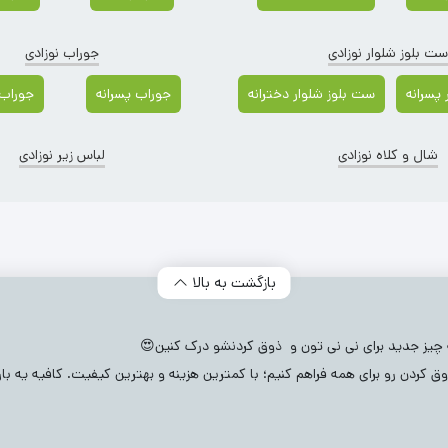
ست بلوز شلوار نوزادی
جوراب نوزادی
پسرانه
ست بلوز شلوار دخترانه
جوراب پسرانه
جوراب 
شال و کلاه نوزادی
لباس زیر نوزادی
دسته‌ بندی محصولات
بازگشت به بالا
(171
مادرانه
(115)
ایراد دار
(624)
شلوارک بچگانه
(606)
لباس زیر 
بادی نوزادی
(2082)
شال و کلاه نوزادی
(432)
ست بلوز و شلوار نوزاد
ه چیز جدید برای نی نی تون و ذوق کردنشو درک کنین😍
ق کردن رو برای همه فراهم کنیم؛ با کمترین هزینه و بهترین کیفیت. کافیه یه ب
ه
(644)
سرهمی نوزادی
(760)
رامپر نوزادی
(211)
بیلر نوزادی
(126)