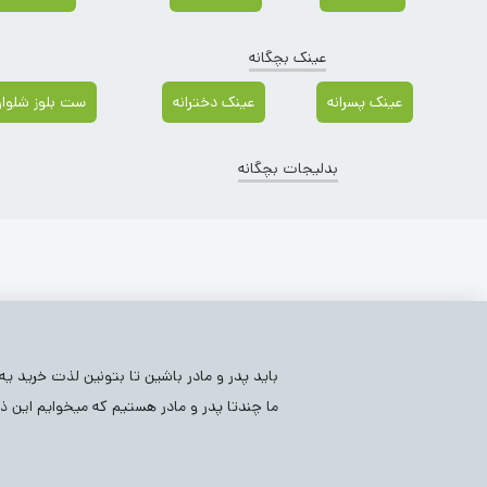
عینک بچگانه
عینک پسرانه
عینک دخترانه
ست بلوز شلوار 
بدلیجات بچگانه
بلوز بچگانه
(2304)
کفش و پاپوش
(1)
عینک بچگانه
)
وسایل بهداشتی نوزادی
(64)
کفش و پاپوش نوزادی
(57)
باید پدر و مادر باشین تا بتونین لذت خرید ی
ما چندتا پدر و مادر هستیم که میخوایم این ذو
سویشرت بچگان