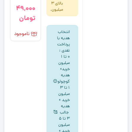
بالای 3
49,000
میلیون.
تومان
انتخاب
ناموجود
هدیه با
پرداخت
نقدی :
۰ تا ۱
میلیون
خرید»
هدیه
کوچولو😊
۱ تا ۳
میلیون
خرید »
هدیه
جالب 🥰
۳ تا ۵
میلیون
خرید »