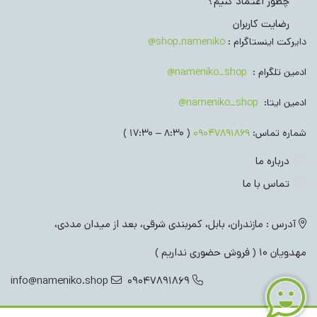
چطور اعتماد کنیم؟
رضایت کاربران
دایرکت اینستاگرام :
shop.nameniko@
ادمین تلگرام :
nameniko_shop@
ادمین ایتا:
nameniko_shop@
شماره تماس:
09047891869
( 8:30 – 17:30 )
درباره ما
تماس با ما
آدرس : مازندران، بابل، کمربندی شرقی، بعد از میدان مددی،
مهدویان 10 ( فروش حضوری نداریم )
info@nameniko.shop
09047891869