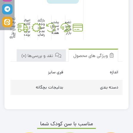
تحویل
بازگشت
اصالت
تضمین
پشتیبانی
به
وجه در
کالاها
بهترین
سریع در
پست
صورت
از
قیمت
۷ روز
در 1
عدم
برترین
بازار
هفته
روز
رضایت
برندها
کاری
ویژگی های محصول
نقد و بررسی‌ها (0)
اندازه
فری سایز
دسته بندی
بدلیجات بچگانه
مناسب با سن کودک شما