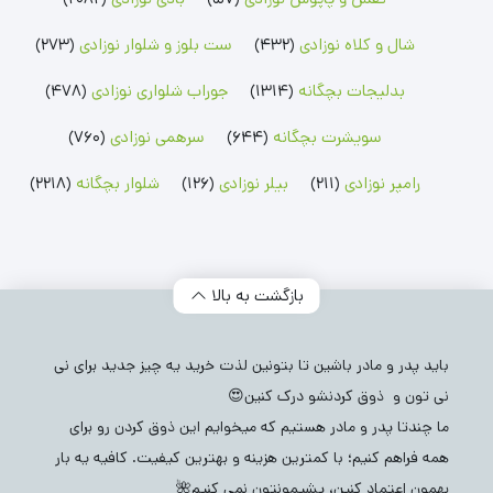
بلوز پسرانه
شلوارک پسرانه
جوراب شلواری دخترانه
بلوز دخترانه
شلوارک دخترانه
شال و کلاه نوزادی
(432)
ست بلوز و شلوار نوزادی
(273)
بدلیجات بچگانه
(1314)
جوراب شلواری نوزادی
(478)
سویشرت بچگانه
(644)
سرهمی نوزادی
(760)
رامپر نوزادی
(211)
بیلر نوزادی
(126)
شلوار بچگانه
(2218)
بازگشت به بالا
باید پدر و مادر باشین تا بتونین لذت خرید یه چیز جدید برای نی
نی تون و ذوق کردنشو درک کنین😍
ما چندتا پدر و مادر هستیم که میخوایم این ذوق کردن رو برای
همه فراهم کنیم؛ با کمترین هزینه و بهترین کیفیت. کافیه یه بار
بهمون اعتماد کنین، پشیمونتون نمی کنیم🌺