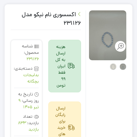
اکسسوری نام نیکو مدل
231126
شناسه
هزینه
محصول:
ارسال
231126
به کل
ایران
دسته‌بندی:
فقط
بدلیجات
99
بچگانه
تومن
تاریخ به
روز رسانی:
9
تیر 1405
ارسال
رایگان
تعداد
برای
بازدید:
833
خرید
بازدید
های