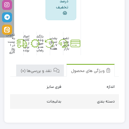
درصد
تخفیف
😱
تحویل
بازگشت
اصالت
تضمین
پشتیبانی
به
وجه در
کالاها
بهترین
سریع در
پست
صورت
از
قیمت
۷ روز
در 1
عدم
برترین
بازار
هفته
روز
رضایت
برندها
کاری
ویژگی های محصول
نقد و بررسی‌ها (0)
اندازه
فری سایز
دسته بندی
بدلیجات