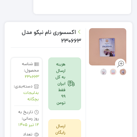
اکسسوری نام نیکو مدل
230663
شناسه
هزینه
محصول:
ارسال
230663
به کل
ایران
دسته‌بندی:
فقط
بدلیجات
99
بچگانه
تومن
تاریخ به
روز رسانی:
12 تیر 1405
ارسال
رایگان
تعداد