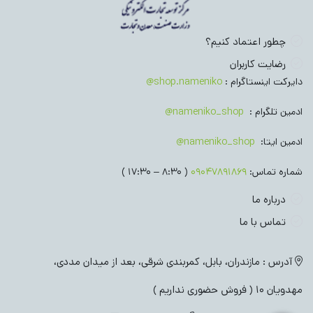
چطور اعتماد کنیم؟
رضایت کاربران
دایرکت اینستاگرام :
shop.nameniko@
ادمین تلگرام :
nameniko_shop@
ادمین ایتا:
nameniko_shop@
شماره تماس:
09047891869
( 8:30 – 17:30 )
درباره ما
تماس با ما
آدرس : مازندران، بابل، کمربندی شرقی، بعد از میدان مددی،
مهدویان 10 ( فروش حضوری نداریم )