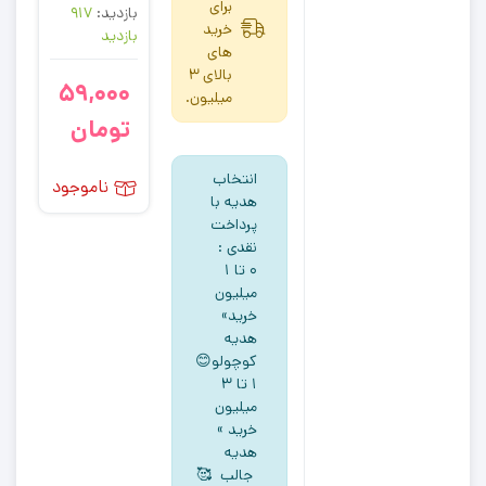
برای
بازدید:
917
خرید
بازدید
های
بالای 3
59,000
میلیون.
تومان
انتخاب
ناموجود
هدیه با
پرداخت
نقدی :
۰ تا ۱
میلیون
خرید»
هدیه
کوچولو😊
۱ تا ۳
میلیون
خرید »
هدیه
جالب 🥰