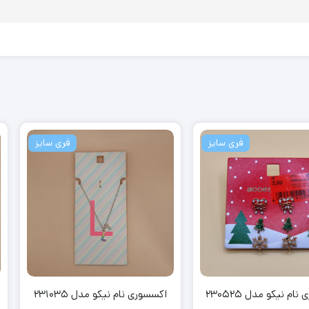
فری سایز
فری سایز
230
اکسسوری نام نیکو مدل 231035
اکسسوری نام ن