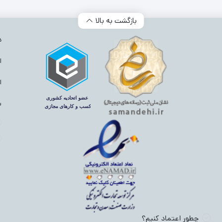
دسته‌ بندی محصولات
بازگشت به بالا
 دار
(624)
شلوارک بچگانه
(603)
لباس زیر بچگانه
(507)
پتو و قندا
د
و کلاه نوزادی
(431)
ست بلوز و شلوار نوزادی
(273)
بدلیجات بچگانه
(1314)
ا
رهمی نوزادی
(760)
رامپر نوزادی
(211)
بیلر نوزادی
(126)
شلوار بچگانه
ا
ش
چطور اعتماد کنیم؟