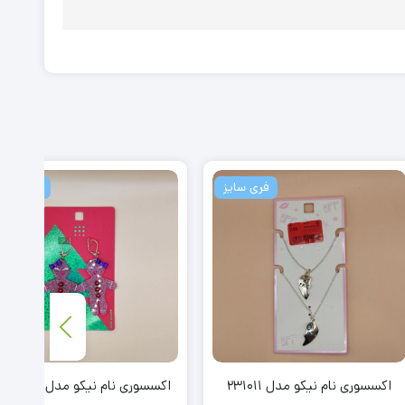
فری سایز
فری سایز
یکو مدل 231011
اکسسوری نام نیکو مدل 230538