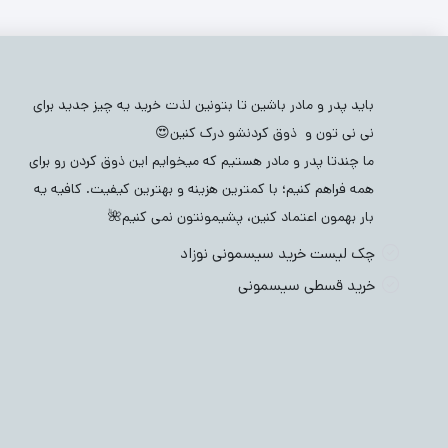
بلوز بچگانه
(2290)
عینک بچگانه
(171)
مادرانه
(112)
ایراد
کفش و پاپوش نوزادی
(57)
بادی نوزادی
(2082)
شال 
باید پدر و مادر باشین تا بتونین لذت خرید یه چیز جدید برای
نی نی تون و ذوق کردنشو درک کنین😍
س
ما چندتا پدر و مادر هستیم که میخوایم این ذوق کردن رو برای
همه فراهم کنیم؛ با کمترین هزینه و بهترین کیفیت. کافیه یه
بار بهمون اعتماد کنین، پشیمونتون نمی کنیم🌺
چک لیست خرید سیسمونی نوزاد
خرید قسطی سیسمونی