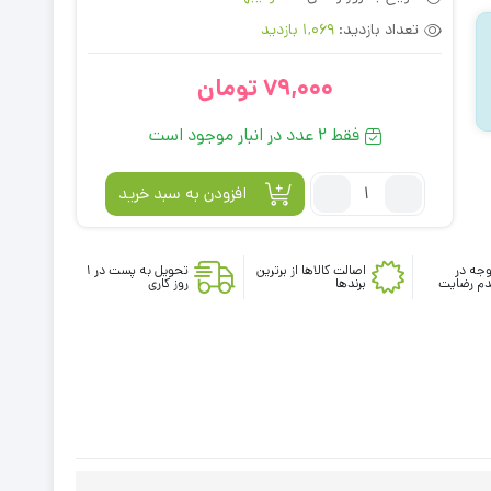
تعداد بازدید:
1,069 بازدید
79,000
تومان
فقط 2 عدد در انبار موجود است
تعداد:
افزودن به سبد خرید
اکسسوری
نام
نیکو
جه در
اصالت کالاها از برترین
تحویل به پست در 1
م رضایت
برندها
روز کاری
مدل
230611