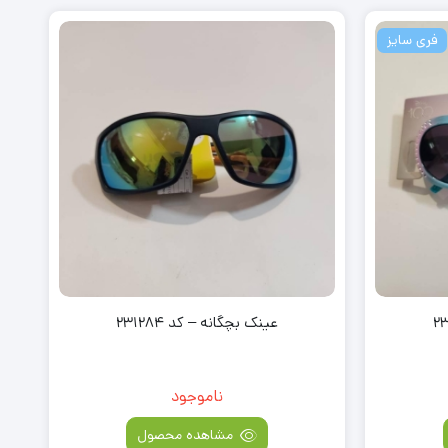
فری سایز
عینک بچگانه – کد 231284
ناموجود
مشاهده محصول