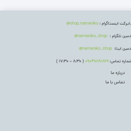
ق نوزادی
(30)
جوراب نوزادی
(384)
وسایل بهداشتی نوزادی
(64)
ایرکت اینستاگرام :
shop.nameniko@
جوراب شلواری نوزادی
(464)
سویشرت بچگانه
(562)
دمین تلگرام :
nameniko_shop@
(2210)
دمین ایتا:
nameniko_shop@
ماره تماس:
09047891869
( 8:30 – 17:30 )
درباره ما
تماس با ما