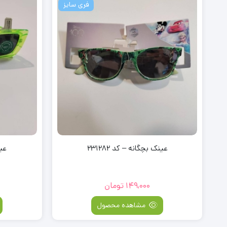
فری سایز
عینک بچگانه – کد 231282
عین
149,000
تومان
مشاهده محصول