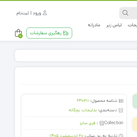
ورود | ثبت‌نام
جات
لباس زیر
مادرانه
رهگیری سفارشات
0
شناسه محصول:
230611
دسته‌بندی:
بدلیجات بچگانه
Collection:
فری سایز
تاریخ به روز رسانی:
20 اردیبهشت 1405