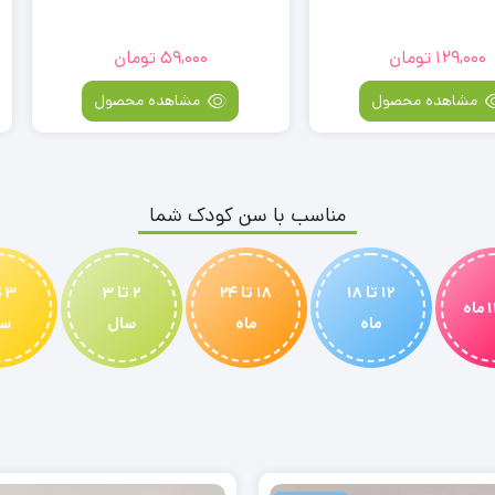
ان
59,000
تومان
000
صول
مشاهده محصول
مش
مناسب با سن کودک شما
12 تا 18
18 تا 24
2 تا 3
ماه
ماه
سال
سا