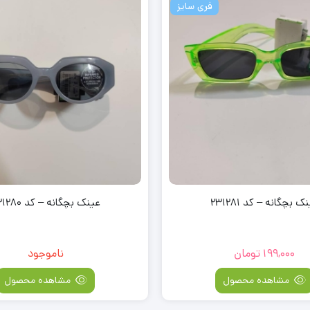
فری سایز
ک بچگانه – کد 231281
عینک بچگانه – کد 231280
199,000
تومان
ناموجود
مشاهده محصول
مشاهده محصول