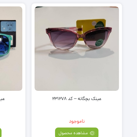
عینک بچگانه – کد 231278
عینک
ناموجود
مشاهده محصول