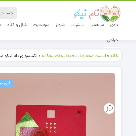
بادی
سرهمی
تیشرت
شلوار
سویشرت
شال و کلاه
ب
حراجی
خانه
»
لیست محصولات
»
بدلیجات بچگانه
»
اکسسوری نام نیکو مدل 611
فری سا