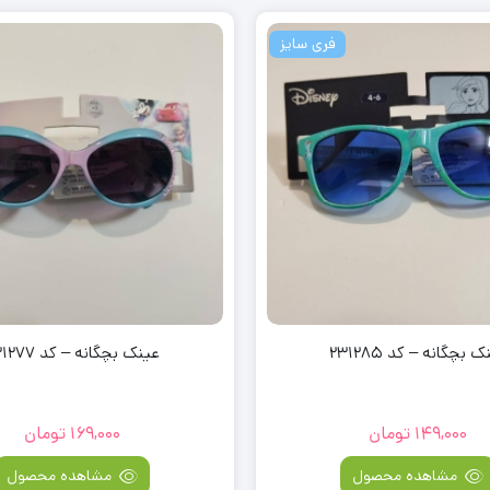
فری سایز
 بچگانه – کد 231285
عینک بچگانه – کد 231277
149,000
تومان
169,000
تومان
مشاهده محصول
مشاهده محصول