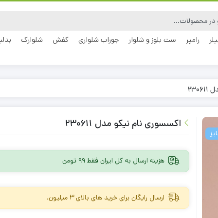
یلر
رامپر
ست بلوز و شلوار
جوراب شلواری
کفش
شلوارک
بدلی
230
اکسسوری نام نیکو مدل 230611
یز
هزینه ارسال به کل ایران فقط 99 تومن
ارسال رایگان برای خرید های بالای 3 میلیون.