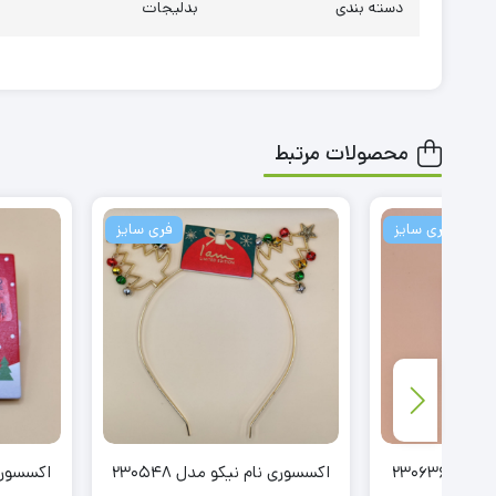
دسته بندی
بدلیجات
محصولات مرتبط
ز
فری سایز
اکسسوری نام نیکو مدل 230548
اکسسوری نام نیکو مدل 525