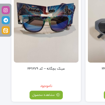
عینک بچگانه – کد 231279
ناموجود
مشاهده محصول