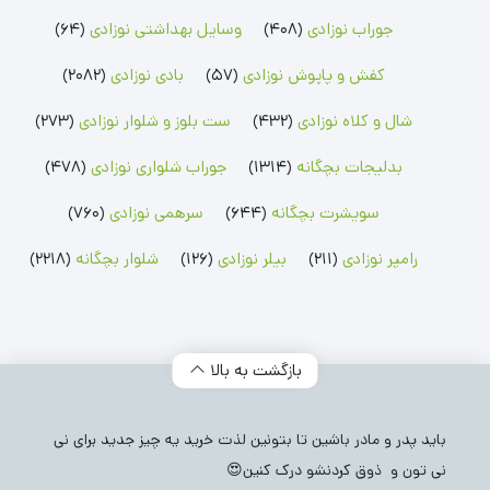
رامپر پسرانه
شلوار پسرانه
جوراب پسرانه
رامپر دخترانه
شلوار دخترانه
جوراب دخترانه
جوراب نوزادی
(408)
وسایل بهداشتی نوزادی
(64)
بلوز بچگانه
شلوارک بچگانه
جوراب شلواری نوزادی
کفش و پاپوش نوزادی
(57)
بادی نوزادی
(2082)
بلوز پسرانه
شلوارک پسرانه
جوراب شلواری دخترانه
بلوز دخترانه
شلوارک دخترانه
شال و کلاه نوزادی
(432)
ست بلوز و شلوار نوزادی
(273)
بدلیجات بچگانه
(1314)
جوراب شلواری نوزادی
(478)
سویشرت بچگانه
(644)
سرهمی نوزادی
(760)
رامپر نوزادی
(211)
بیلر نوزادی
(126)
شلوار بچگانه
(2218)
بازگشت به بالا
باید پدر و مادر باشین تا بتونین لذت خرید یه چیز جدید برای نی
نی تون و ذوق کردنشو درک کنین😍