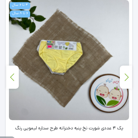
4 تا 6 سال
6 تا 8 سال
پک 4 عددی شورت نخ پنبه دخترانه طرح ستاره لیمویی رنگ