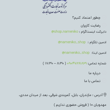
چطور اعتماد کنیم؟
رضایت کاربران
دایرکت اینستاگرام :
shop.nameniko@
ادمین تلگرام :
nameniko_shop@
ادمین ایتا:
nameniko_shop@
شماره تماس:
09047891869
( 8:30 – 17:30 )
درباره ما
تماس با ما
آدرس : مازندران، بابل، کمربندی شرقی، بعد از میدان مددی،
مهدویان 10 ( فروش حضوری نداریم )