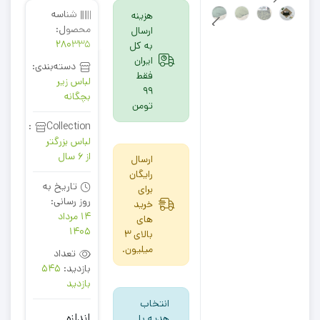
شناسه
هزینه
محصول:
ارسال
280335
به کل
ایران
دسته‌بندی:
فقط
لباس زیر
99
بچگانه
تومن
Collection:
لباس بزرگتر
از 6 سال
ارسال
رایگان
تاریخ به
برای
روز رسانی:
خرید
14 مرداد
های
1405
بالای 3
میلیون.
تعداد
بازدید:
545
بازدید
انتخاب
اندازه
هدیه با