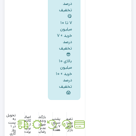
درصد
متن
تخفیف
لاتین
😋
پادار
۷ تا ۱۰
سبز
میلیون
رنگ
خرید » ۷
درصد
تخفیف
😎
بالای ۱۰
میلیون
خرید » ۱۰
درصد
تخفیف
😱
تحویل
بازگشت
اصالت
تضمین
پشتیبانی
به
وجه در
کالاها
بهترین
سریع در
پست
صورت
از
قیمت
۷ روز
در 1
عدم
برترین
بازار
هفته
روز
رضایت
برندها
کاری