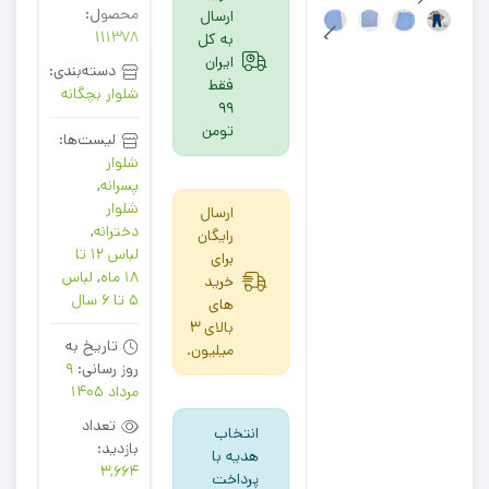
محصول:
ارسال
111378
به کل
ایران
دسته‌بندی:
فقط
شلوار بچگانه
99
تومن
لیست‌ها:
شلوار
پسرانه
,
شلوار
ارسال
دخترانه
,
رایگان
لباس 12 تا
برای
18 ماه
,
لباس
خرید
5 تا 6 سال
های
بالای 3
تاریخ به
میلیون.
روز رسانی:
9
مرداد 1405
تعداد
انتخاب
بازدید:
هدیه با
3,664
پرداخت