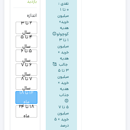
بازدید
نقدی :
۰ تا ۱
اندازه
میلیون
خرید»
2 تا 3
هدیه
سال
کوچولو😊
4 تا 5
۱ تا ۳
سال
میلیون
5 تا 6
خرید »
هدیه
سال
جالب 🥰
6 تا 7
۳ تا ۵
سال
میلیون
7 تا 8
خرید »
سال
هدیه
12 تا 18
جذاب
😍
ماه
18 تا 24
5 تا ۷
میلیون
ماه
خرید » ۵
درصد