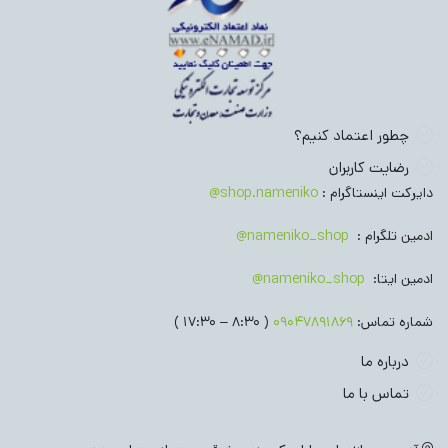
چطور اعتماد کنیم؟
رضایت کاربران
دایرکت اینستاگرام :
shop.nameniko@
ادمین تلگرام :
nameniko_shop@
ادمین ایتا:
nameniko_shop@
شماره تماس:
09047891869
( 8:30 – 17:30 )
درباره ما
تماس با ما