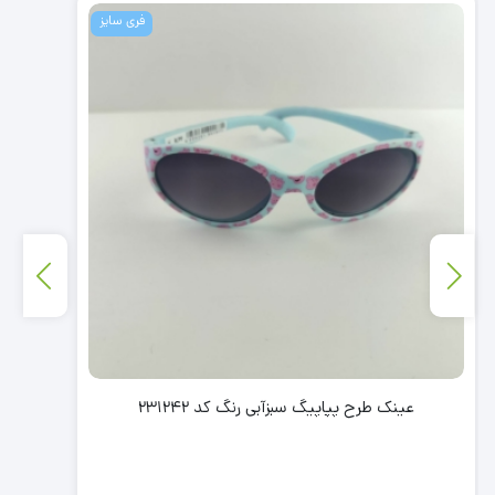
فری سایز
عینک طرح پپاپیگ سبزآبی رنگ کد 231242