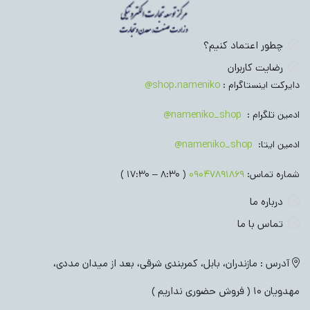
چطور اعتماد کنیم؟
رضایت کاربران
دایرکت اینستاگرام :
shop.nameniko@
ادمین تلگرام :
nameniko_shop@
ادمین ایتا:
nameniko_shop@
شماره تماس:
09047891869
( 8:30 – 17:30 )
درباره ما
تماس با ما
آدرس : مازندران، بابل، کمربندی شرقی، بعد از میدان مددی،
مهدویان 10 ( فروش حضوری نداریم )