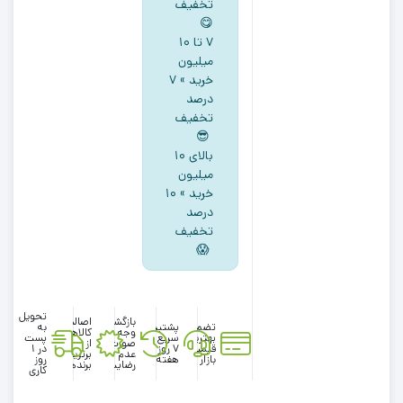
تخفیف
😋
۷ تا ۱۰
میلیون
خرید » ۷
درصد
تخفیف
😎
بالای ۱۰
میلیون
خرید » ۱۰
درصد
تخفیف
😱
تحویل
بازگشت
اصالت
تضمین
پشتیبانی
به
وجه در
کالاها
بهترین
سریع در
پست
صورت
از
قیمت
۷ روز
در 1
عدم
برترین
بازار
هفته
روز
رضایت
برندها
کاری