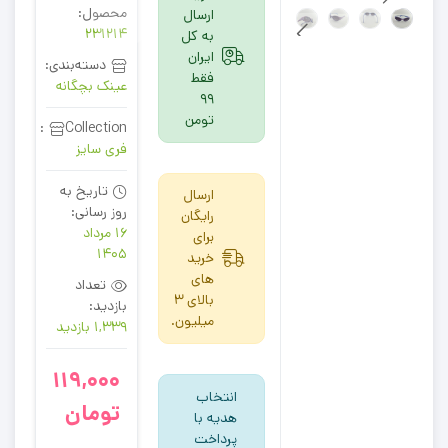
محصول:
ارسال
231214
به کل
ایران
دسته‌بندی:
فقط
عینک بچگانه
99
تومن
Collection:
فری سایز
تاریخ به
ارسال
روز رسانی:
رایگان
16 مرداد
برای
1405
خرید
های
تعداد
بالای 3
بازدید:
میلیون.
1,339 بازدید
119,000
انتخاب
تومان
هدیه با
پرداخت