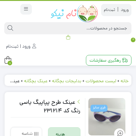
|
0
ورود | ثبت‌نام
رهگیری سفارشات
0
خانه
»
لیست محصولات
»
بدلیجات بچگانه
»
عینک بچگانه
»
عینک طرح پپاپیگ یاسی رنگ کد 231214
عینک طرح پپاپیگ یاسی
فری سایز
رنگ کد 231214
شناسه
هزینه