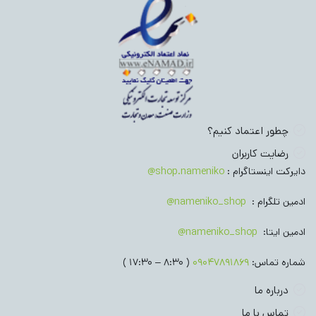
چطور اعتماد کنیم؟
رضایت کاربران
دایرکت اینستاگرام :
shop.nameniko@
ادمین تلگرام :
nameniko_shop@
ادمین ایتا:
nameniko_shop@
شماره تماس:
09047891869
( 8:30 – 17:30 )
درباره ما
تماس با ما