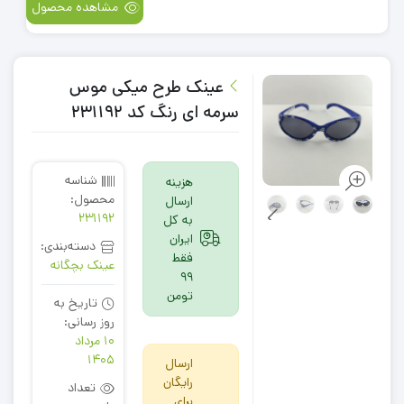
مشاهده محصول
عینک طرح میکی موس
سرمه ای رنگ کد 231192
شناسه
هزینه
محصول:
ارسال
231192
به کل
ایران
دسته‌بندی:
فقط
عینک بچگانه
99
تومن
تاریخ به
روز رسانی:
10 مرداد
1405
ارسال
رایگان
تعداد
برای