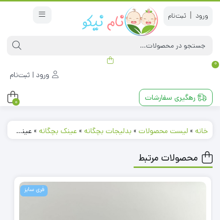
|
0
ورود | ثبت‌نام
رهگیری سفارشات
0
خانه
»
لیست محصولات
»
بدلیجات بچگانه
»
عینک بچگانه
»
عینک طرح میکی موس سرمه ای رنگ کد 231192
محصولات مرتبط
فری سایز