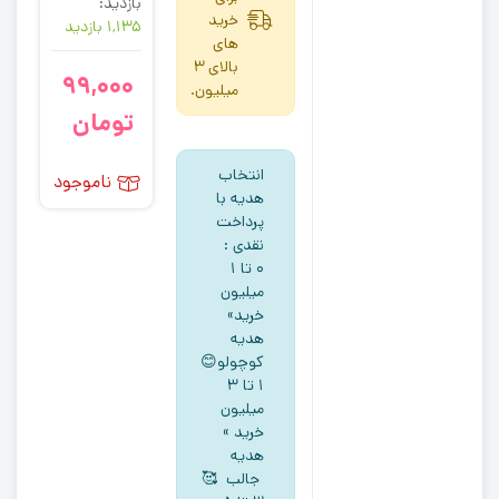
بازدید:
خرید
1,135 بازدید
های
بالای 3
99,000
میلیون.
تومان
انتخاب
ناموجود
هدیه با
پرداخت
نقدی :
۰ تا ۱
میلیون
خرید»
هدیه
کوچولو😊
۱ تا ۳
میلیون
خرید »
هدیه
جالب 🥰