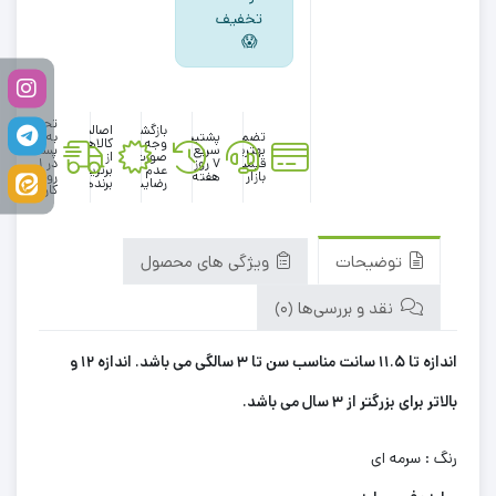
تخفیف
😱
تحویل
بازگشت
اصالت
تضمین
پشتیبانی
به
وجه در
کالاها
بهترین
سریع در
پست
صورت
از
قیمت
۷ روز
در 1
عدم
برترین
بازار
هفته
روز
رضایت
برندها
کاری
توضیحات
ویژگی های محصول
نقد و بررسی‌ها (0)
اندازه تا 11.5 سانت مناسب سن تا 3 سالگی می باشد. اندازه 12 و
بالاتر برای بزرگتر از 3 سال می باشد.
رنگ : سرمه ای