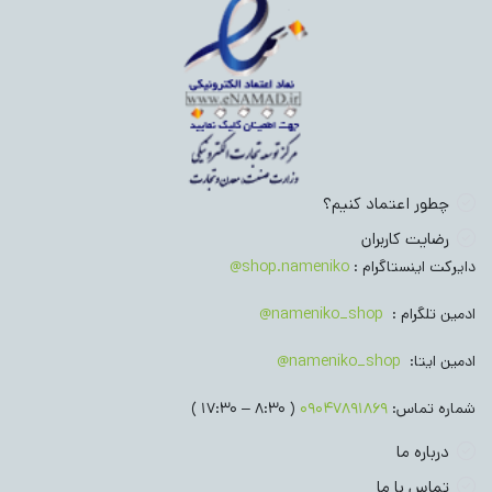
چطور اعتماد کنیم؟
رضایت کاربران
دایرکت اینستاگرام :
shop.nameniko@
ادمین تلگرام :
nameniko_shop@
ادمین ایتا:
nameniko_shop@
شماره تماس:
09047891869
( 8:30 – 17:30 )
درباره ما
تماس با ما