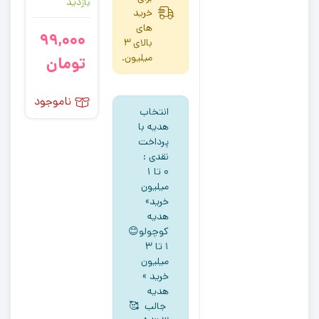
بازدید
خرید
های
99,000
بالای 3
میلیون.
تومان
ناموجود
انتخاب
هدیه با
پرداخت
نقدی :
۰ تا ۱
میلیون
خرید»
هدیه
کوچولو😊
۱ تا ۳
میلیون
خرید »
هدیه
جالب 🥰