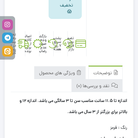
تخفیف
😱
تحویل
بازگشت
اصالت
تضمین
پشتیبانی
به
وجه در
کالاها
بهترین
سریع در
پست
صورت
از
قیمت
۷ روز
در 1
عدم
برترین
بازار
هفته
روز
رضایت
برندها
کاری
توضیحات
ویژگی های محصول
نقد و بررسی‌ها (0)
اندازه تا 11.5 سانت مناسب سن تا 3 سالگی می باشد. اندازه 12 و
بالاتر برای بزرگتر از 3 سال می باشد.
رنگ : قرمز