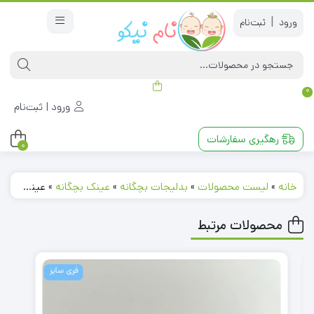
|
0
ورود | ثبت‌نام
رهگیری سفارشات
0
خانه
»
لیست محصولات
»
بدلیجات بچگانه
»
عینک بچگانه
»
عینک طرح مارول قرمز رنگ کد 231248
محصولات مرتبط
فری سایز