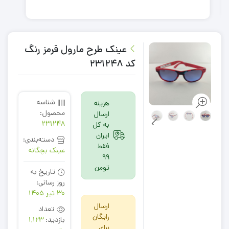
عینک طرح مارول قرمز رنگ
کد 231248
شناسه
هزینه
محصول:
ارسال
231248
به کل
ایران
دسته‌بندی:
فقط
عینک بچگانه
99
تومن
تاریخ به
روز رسانی:
30 تیر 1405
ارسال
تعداد
رایگان
بازدید:
1,123
برای