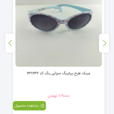
عینک طرح پپاپیگ سبزآبی رنگ کد 231242
119,000
تومان
مشاهده محصول