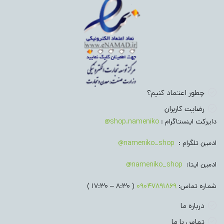
چطور اعتماد کنیم؟
رضایت کاربران
دایرکت اینستاگرام :
shop.nameniko@
ادمین تلگرام :
nameniko_shop@
ادمین ایتا:
nameniko_shop@
شماره تماس:
09047891869
( 8:30 – 17:30 )
درباره ما
تماس با ما