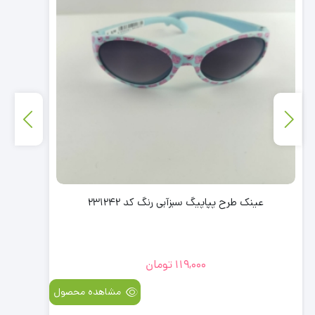
عینک طرح پپاپیگ سبزآبی رنگ کد 231242
119,000
تومان
مشاهده محصول