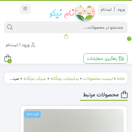
|
0
ورود | ثبت‌نام
رهگیری سفارشات
0
خانه
»
لیست محصولات
»
بدلیجات بچگانه
»
عینک بچگانه
»
عینک طرح سگهای نگهبان آبی رنگ کد 231211
محصولات مرتبط
فری سایز