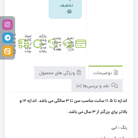
تخفیف
😱
تحویل
بازگشت
اصالت
تضمین
پشتیبانی
به
وجه در
کالاها
بهترین
سریع در
پست
صورت
از
قیمت
۷ روز
در 1
عدم
برترین
بازار
هفته
روز
رضایت
برندها
کاری
توضیحات
ویژگی های محصول
نقد و بررسی‌ها (0)
اندازه تا 11.5 سانت مناسب سن تا 3 سالگی می باشد. اندازه 12 و
بالاتر برای بزرگتر از 3 سال می باشد.
رنگ : آبی