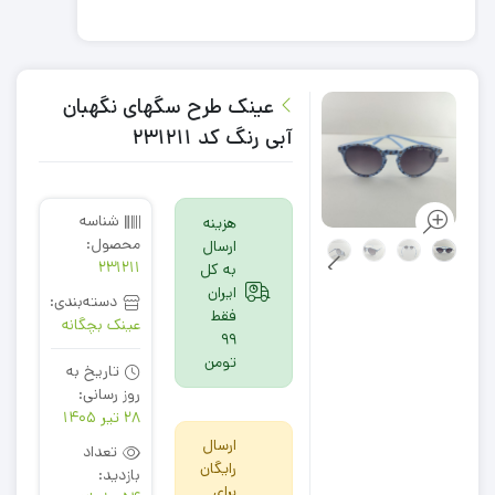
عینک طرح سگهای نگهبان
آبی رنگ کد 231211
شناسه
هزینه
محصول:
ارسال
231211
به کل
ایران
دسته‌بندی:
فقط
عینک بچگانه
99
تومن
تاریخ به
روز رسانی:
28 تیر 1405
ارسال
تعداد
رایگان
بازدید:
برای