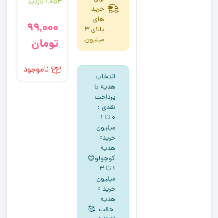
1,054 بازدید
خرید
های
99,000
بالای 3
میلیون.
تومان
ناموجود
انتخاب
هدیه با
پرداخت
نقدی :
۰ تا ۱
میلیون
خرید»
هدیه
کوچولو😊
۱ تا ۳
میلیون
خرید »
هدیه
جالب 🥰