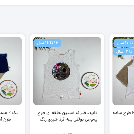
14 تا 16 سال
ال
تاپ نخ پنبه برند Pepperts طرح ساده
تاپ دخترانه آستین حلقه ای طرح
پک 2 
ایموجی پولکی یقه گرد شیری رنگ –
طرح M پادار سرمه ای رنگ
14 تا 16 سال