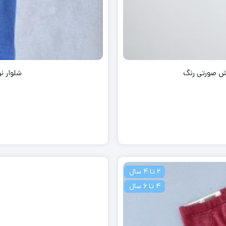
کش صورتی رنگ
شلوار ن
2 تا 4 سال
4 تا 6 سال