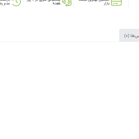
بازار
هفته
عدم رض
ها (0)