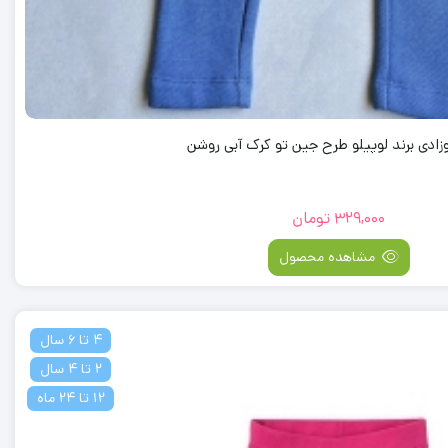
وزادی برند لوپیلو طرح جین تو کرک آبی روشن
329,000
تومان
مشاهده محصول
4 تا 6 سال
2 تا 4 سال
12 تا 24 ماه