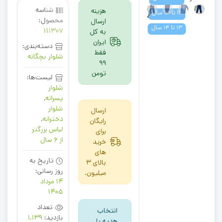
شناسه
هزینه
12 تا 13 سال
محصول:
ارسال
13 تا 14 سال
111307
به کل
ایران
دسته‌بندی:
فقط
شلوار بچگانه
99
تومن
لیست‌ها:
شلوار
پسرانه
,
شلوار
ارسال
دخترانه
,
رایگان
لباس بزرگتر
برای
از 6 سال
خرید
های
تاریخ به
بالای 3
روز رسانی:
میلیون.
14 مرداد
1405
تعداد
انتخاب
بازدید:
1,139
هدیه با