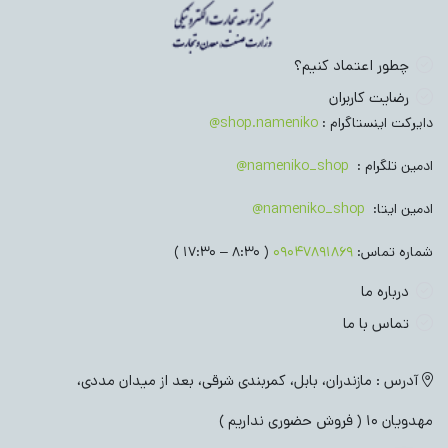
چطور اعتماد کنیم؟
رضایت کاربران
دایرکت اینستاگرام :
shop.nameniko@
ادمین تلگرام :
nameniko_shop@
ادمین ایتا:
nameniko_shop@
شماره تماس:
09047891869
( 8:30 – 17:30 )
درباره ما
تماس با ما
آدرس : مازندران، بابل، کمربندی شرقی، بعد از میدان مددی،
مهدویان 10 ( فروش حضوری نداریم )