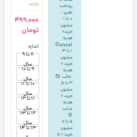
بازدید
پرداخت
نقدی :
499,000
۰ تا ۱
میلیون
تومان
خرید»
هدیه
کوچولو😊
اندازه
۱ تا ۳
8 تا 9
میلیون
خرید »
سال
9 تا 10
هدیه
جالب 🥰
سال
۳ تا ۵
10 تا 11
میلیون
سال
خرید »
11 تا 12
هدیه
سال
جذاب
12 تا 13
😍
5 تا ۷
سال
13 تا 14
میلیون
خرید » ۵