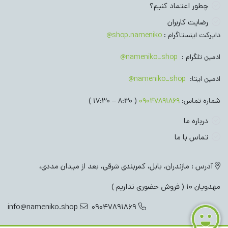
چطور اعتماد کنیم؟
رضایت کاربران
دایرکت اینستاگرام :
shop.nameniko@
ادمین تلگرام :
nameniko_shop@
ادمین ایتا:
nameniko_shop@
شماره تماس:
09047891869
( 8:30 – 17:30 )
درباره ما
تماس با ما
آدرس : مازندران، بابل، کمربندی شرقی، بعد از میدان مددی،
مهدویان 10 ( فروش حضوری نداریم )
info@nameniko.shop
09047891869