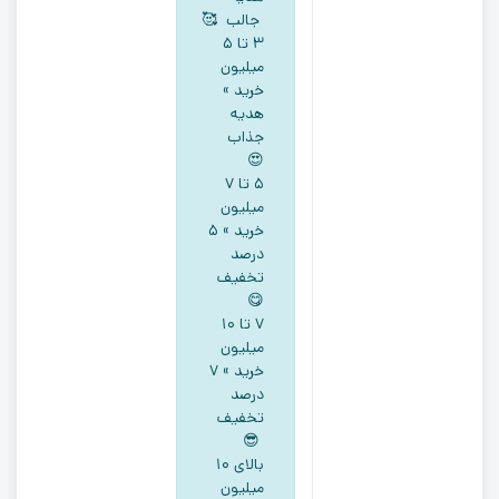
کمر
جالب 🥰
دکمه
۳ تا ۵
ای
میلیون
خرید »
ذغالی
هدیه
رنگ
جذاب
کد
😍
111702
5 تا ۷
میلیون
خرید » ۵
درصد
تخفیف
😋
۷ تا ۱۰
میلیون
خرید » ۷
درصد
تخفیف
😎
بالای ۱۰
میلیون