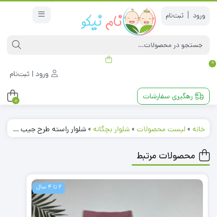
|
0
ورود | ثبت‌نام
رهگیری سفارشات
0
خانه
»
لیست محصولات
»
شلوار بچگانه
»
شلوار راسته طرح جیب دار کمر دکمه ای ذغالی رنگ کد 111702
محصولات مرتبط
2 تا 4 سال