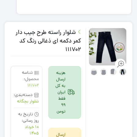
شلوار راسته طرح جیب دار
کمر دکمه ای ذغالی رنگ کد
111702
شناسه
هزینه
محصول:
ارسال
111702
به کل
ایران
دسته‌بندی:
فقط
شلوار بچگانه
99
تومن
تاریخ به
روز رسانی:
10 خرداد
1405
ارسال