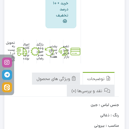
خرید » ۱۰
درصد
تخفیف
😱
تحویل
بازگشت
اصالت
تضمین
پشتیبانی
به
وجه در
کالاها
بهترین
سریع در
پست
صورت
از
قیمت
۷ روز
در 1
عدم
برترین
بازار
هفته
روز
رضایت
برندها
کاری
توضیحات
ویژگی های محصول
نقد و بررسی‌ها (0)
جنس لباس : جین
رنگ : ذغالی
مناسب : بیرونی