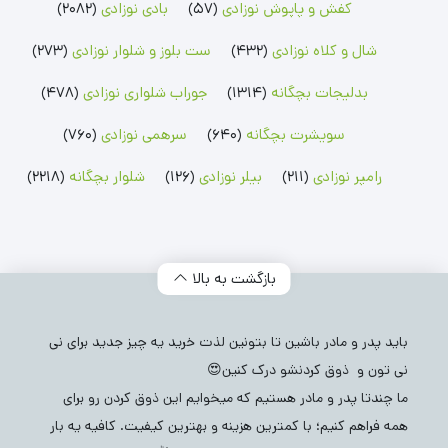
کفش و پاپوش نوزادی
(57)
بادی نوزادی
(2082)
بلوز پسرانه
شلوارک پسرانه
جوراب شلواری دخترانه
بلوز دخترانه
شلوارک دخترانه
شال و کلاه نوزادی
(432)
ست بلوز و شلوار نوزادی
(273)
بدلیجات بچگانه
(1314)
جوراب شلواری نوزادی
(478)
سویشرت بچگانه
(640)
سرهمی نوزادی
(760)
رامپر نوزادی
(211)
بیلر نوزادی
(126)
شلوار بچگانه
(2218)
بازگشت به بالا
باید پدر و مادر باشین تا بتونین لذت خرید یه چیز جدید برای نی
نی تون و ذوق کردنشو درک کنین😍
ما چندتا پدر و مادر هستیم که میخوایم این ذوق کردن رو برای
همه فراهم کنیم؛ با کمترین هزینه و بهترین کیفیت. کافیه یه بار