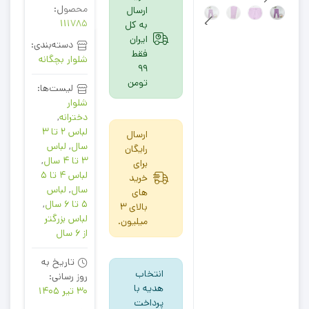
محصول:
ارسال
111785
به کل
ایران
دسته‌بندی:
فقط
شلوار بچگانه
99
تومن
لیست‌ها:
شلوار
دخترانه
,
لباس 2 تا 3
ارسال
سال
,
لباس
رایگان
3 تا 4 سال
,
برای
لباس 4 تا 5
خرید
سال
,
لباس
های
5 تا 6 سال
,
بالای 3
لباس بزرگتر
میلیون.
از 6 سال
تاریخ به
انتخاب
روز رسانی:
هدیه با
30 تیر 1405
پرداخت