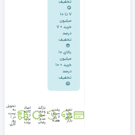
تخفیف
لوپیلو
😋
طرح
۷ تا ۱۰
میلیون
کمرکش
خرید » ۷
یاسی
درصد
رنگ
تخفیف
😎
بالای ۱۰
میلیون
خرید » ۱۰
درصد
تخفیف
😱
تحویل
بازگشت
اصالت
تضمین
پشتیبانی
به
وجه در
کالاها
بهترین
سریع در
پست
صورت
از
قیمت
۷ روز
در 1
عدم
برترین
بازار
هفته
روز
رضایت
برندها
کاری