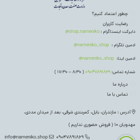
چطور اعتماد کنیم؟
رضایت کاربران
دایرکت اینستاگرام :
shop.nameniko@
ادمین تلگرام :
nameniko_shop@
ادمین ایتا:
nameniko_shop@
شماره تماس:
09047891869
( 8:30 – 17:30 )
درباره ما
تماس با ما
آدرس : مازندران، بابل، کمربندی شرقی، بعد از میدان مددی،
مهدویان 10 ( فروش حضوری نداریم )
info@nameniko.shop
09047891869