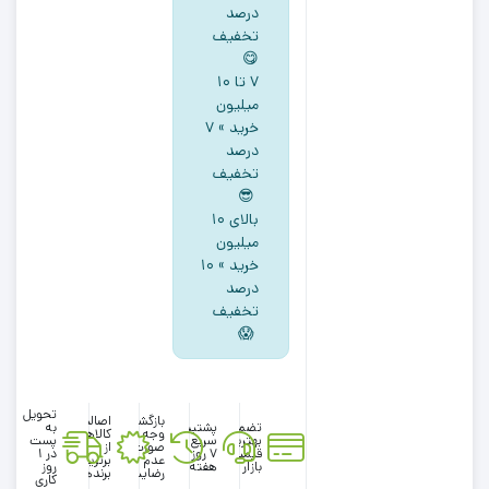
درصد
تخفیف
😋
۷ تا ۱۰
میلیون
خرید » ۷
درصد
تخفیف
😎
بالای ۱۰
میلیون
خرید » ۱۰
درصد
تخفیف
😱
تحویل
بازگشت
اصالت
تضمین
پشتیبانی
به
وجه در
کالاها
بهترین
سریع در
پست
صورت
از
قیمت
۷ روز
در 1
عدم
برترین
بازار
هفته
روز
رضایت
برندها
کاری