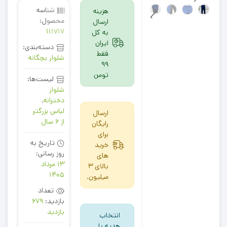
شناسه
هزینه
محصول:
ارسال
111717
به کل
ایران
دسته‌بندی:
فقط
شلوار بچگانه
99
تومن
لیست‌ها:
شلوار
دخترانه
,
لباس بزرگتر
ارسال
از 6 سال
رایگان
برای
تاریخ به
خرید
روز رسانی:
های
13 مرداد
بالای 3
1405
میلیون.
تعداد
بازدید:
679
بازدید
انتخاب
هدیه با