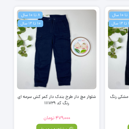
8 تا 10 سال
ال
10 تا 12 سال
 مشکی رنگ
شلوار مچ دار طرح بندک دار کمر کش سرمه ای
رنگ کد 111729
479,000
تومان
مشاهده محصول