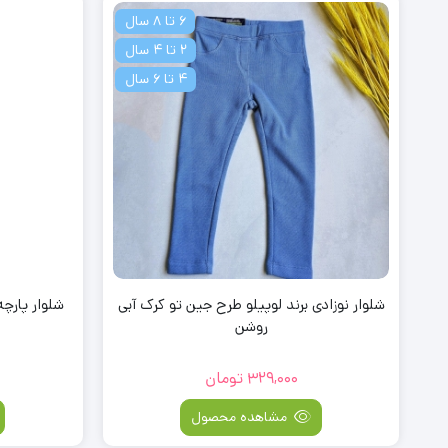
6 تا 8 سال
2 تا 4 سال
4 تا 6 سال
شلوار نوزادی برند لوپیلو طرح جین تو کرک آبی
روشن
329,000
تومان
مشاهده محصول