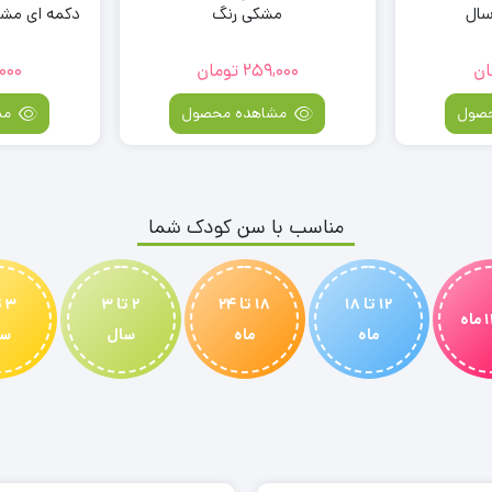
مشکی رنگ
دکمه ای مشکی رنگ –
ان
259,000
تومان
000
صول
مشاهده محصول
مش
مناسب با سن کودک شما
12 تا 18
18 تا 24
2 تا 3
ماه
ماه
سال
سا