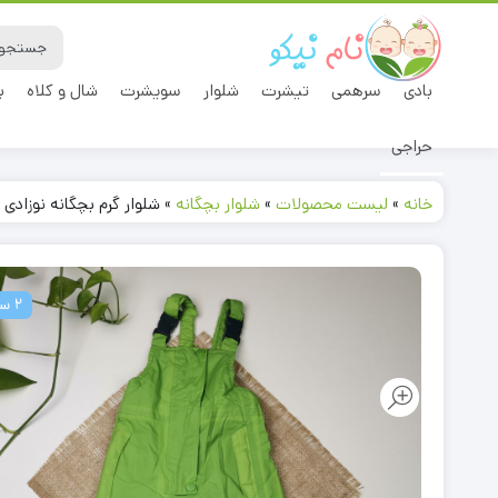
بادی
سرهمی
تیشرت
شلوار
سویشرت
شال و کلاه
ب
حراجی
خانه
»
لیست محصولات
»
شلوار بچگانه
»
شلوار گرم بچگانه نوزادی 
2 سال