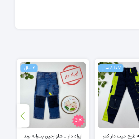
7 تا 8 سال
2 سال
٪14
ه طرح جیب دار کمر
ایراد دار _ شلوارجین پسرانه برند
شلوا