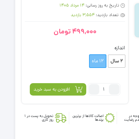
تاریخ به روز رسانی:
14 مرداد 1405
تعداد بازدید:
3,554 بازدید
499,000
تومان
اندازه
2 سال
12 ماه
تعداد:
افزودن به سبد خرید
شلوار
گرم
بچگانه
جه در
نوزادی
اصالت کالاها از برترین
تحویل به پست در 1
م رضایت
برندها
روز کاری
طرح
بند