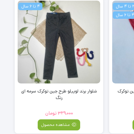
تا 4 سال
4 تا 6 سال
تا 6 سال
ین توکرک
شلوار برند لوپیلو طرح جین توکرک سرمه ای
رنگ
329,000
تومان
مشاهده محصول