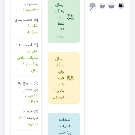
محصول:
ارسال
250533
به کل
ایران
دسته‌بندی:
فقط
شلوارک
99
بچگانه
تومن
لیست‌ها:
شلوارک
پسرانه
,
لباس
ارسال
بزرگتر از 6
رایگان
سال
برای
خرید
تاریخ به
های
روز رسانی:
بالای 3
13 مرداد
میلیون.
1405
تعداد
بازدید:
802
انتخاب
بازدید
هدیه با
پرداخت