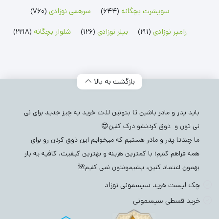
سویشرت بچگانه
(644)
سرهمی نوزادی
(760)
رامپر نوزادی
(211)
بیلر نوزادی
(126)
شلوار بچگانه
(2218)
بازگشت به بالا
باید پدر و مادر باشین تا بتونین لذت خرید یه چیز جدید برای نی
نی تون و ذوق کردنشو درک کنین😍
ما چندتا پدر و مادر هستیم که میخوایم این ذوق کردن رو برای
همه فراهم کنیم؛ با کمترین هزینه و بهترین کیفیت. کافیه یه بار
بهمون اعتماد کنین، پشیمونتون نمی کنیم🌺
چک لیست خرید سیسمونی نوزاد
خرید قسطی سیسمونی