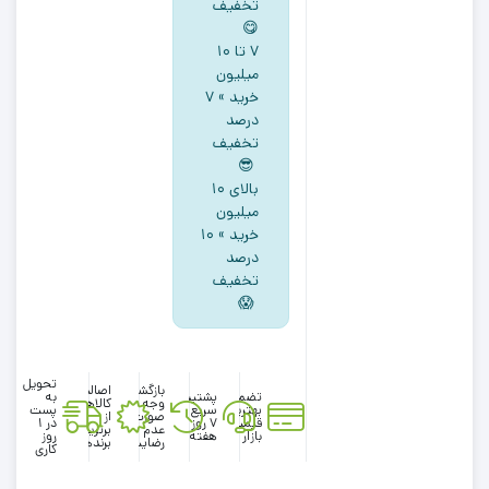
تخفیف
😋
۷ تا ۱۰
میلیون
خرید » ۷
درصد
تخفیف
😎
بالای ۱۰
میلیون
خرید » ۱۰
درصد
تخفیف
😱
تحویل
بازگشت
اصالت
تضمین
پشتیبانی
به
وجه در
کالاها
بهترین
سریع در
پست
صورت
از
قیمت
۷ روز
در 1
عدم
برترین
بازار
هفته
روز
رضایت
برندها
کاری