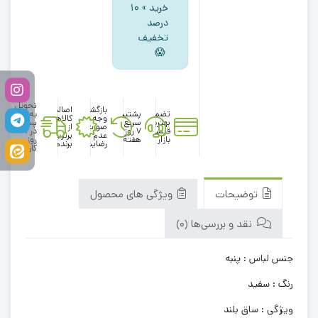
خرید » ۱۰
درصد
تخفیف
😱
تحویل
بازگشت
اصالت
تضمین
پشتیبانی
به
وجه در
کالاها
بهترین
سریع در
پست
صورت
از
قیمت
۷ روز
در 1
عدم
برترین
بازار
هفته
روز
رضایت
برندها
کاری
توضیحات
ویژگی های محصول
نقد و بررسی‌ها (0)
جنس لباس : پنبه
رنگ : سفید
ویژگی : ساق بلند