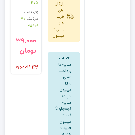
1405
رایگان
برای
تعداد
خرید
بازدید:
187
های
بازدید
بالای 3
میلیون.
39,000
تومان
انتخاب
هدیه با
ناموجود
پرداخت
نقدی :
۰ تا ۱
میلیون
خرید»
هدیه
کوچولو😊
۱ تا ۳
میلیون
خرید »
هدیه