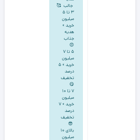
جالب 🥰
۳ تا ۵
میلیون
خرید »
هدیه
جذاب
😍
5 تا ۷
میلیون
خرید » ۵
درصد
تخفیف
😋
۷ تا ۱۰
میلیون
خرید » ۷
درصد
تخفیف
😎
بالای ۱۰
میلیون