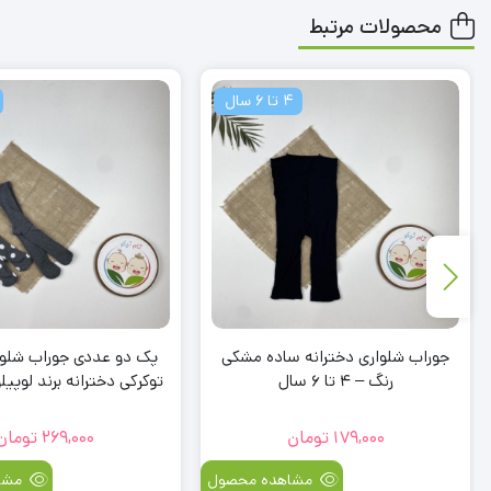
محصولات مرتبط
4 تا 6 سال
جوراب شلواری دخترانه ساده مشکی
پک دو عددی جوراب شلوار
رنگ – 4 تا 6 سال
توکرکی دخترانه برند لوپیل
طوسی رنگ
179,000
تومان
269,000
تومان
مشاهده محصول
مشا