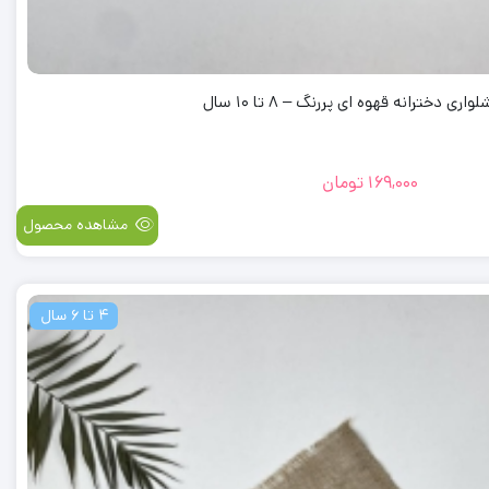
اری دخترانه قهوه ای پررنگ – 8 تا 10 سال
169,000
تومان
مشاهده محصول
4 تا 6 سال