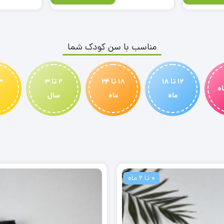
مناسب با سن کودک شما
12 تا 18
18 تا 24
2 تا 3
ماه
ماه
سال
س
0 تا 2 ماه