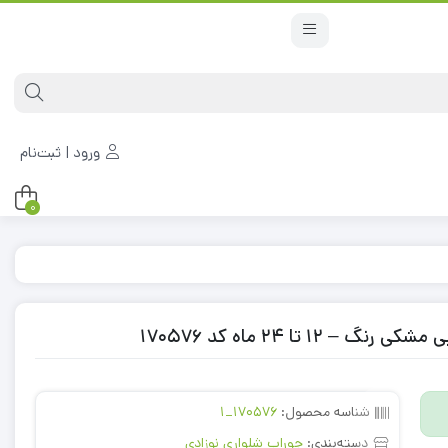
ورود | ثبت‌نام
0
تا 24 ماه کد 170576
شناسه محصول:
170576_1
دسته‌بندی:
جوراب شلواری نوزادی