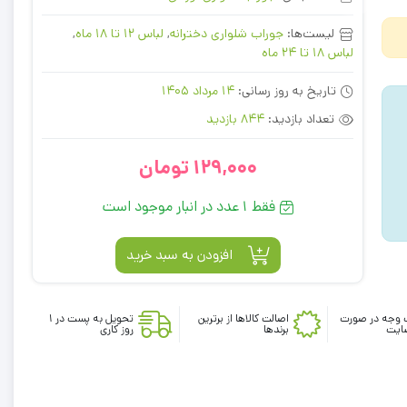
لیست‌ها:
جوراب شلواری دخترانه
,
لباس 12 تا 18 ماه
,
لباس 18 تا 24 ماه
تاریخ به روز رسانی:
14 مرداد 1405
تعداد بازدید:
844 بازدید
129,000
تومان
فقط 1 عدد در انبار موجود است
افزودن به سبد خرید
 وجه در صورت
اصالت کالاها از برترین
تحویل به پست در 1
ایت
برندها
روز کاری