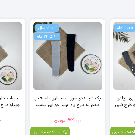
0 تا 2 ماه
2 تا 4 سال
12 تا 24 ماه
ی نوزادی
پک دو عددی جوراب شلواری تابستانی
جوراب شلوا
و طرح قلبی
دخترانه طرح برق برقی جورآبی سفید
رنگ
249,000
تومان
0
هده محصول
مشاهده محصول