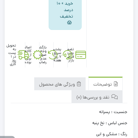
خرید » ۱۰
درصد
تخفیف
😱
تحویل
بازگشت
اصالت
تضمین
پشتیبانی
به
وجه در
کالاها
بهترین
سریع در
پست
صورت
از
قیمت
۷ روز
در 1
عدم
برترین
بازار
هفته
روز
رضایت
برندها
کاری
توضیحات
ویژگی های محصول
نقد و بررسی‌ها (0)
جنسیت : پسرانه
جنس لباس : نخ پنبه
رنگ : مشکی و ابی