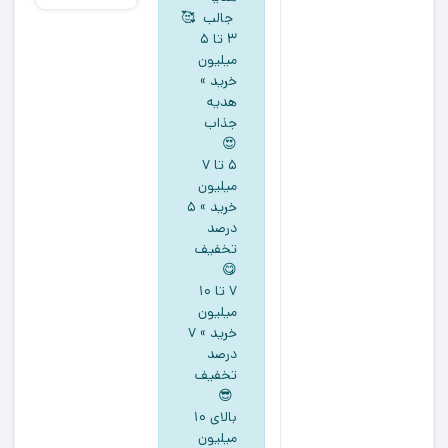
پسرانه
جالب 🥰
آستین
۳ تا ۵
کوتاه
میلیون
خرید »
طرح
هدیه
سگ
جذاب
نگهبان
😍
یقه
5 تا ۷
گرد
میلیون
مشکی
خرید » ۵
رنگ
درصد
تخفیف
😋
۷ تا ۱۰
میلیون
خرید » ۷
درصد
تخفیف
😎
بالای ۱۰
میلیون