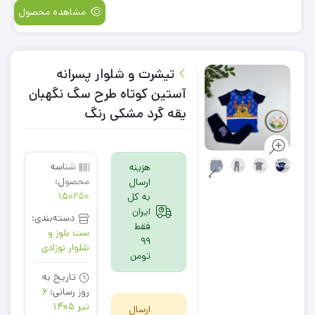
مشاهده محصول
تیشرت و شلوار پسرانه
آستین کوتاه طرح سگ نگهبان
یقه گرد مشکی رنگ
شناسه
هزینه
محصول:
ارسال
150250
به کل
ایران
دسته‌بندی:
فقط
ست بلوز و
99
شلوار نوزادی
تومن
تاریخ به
روز رسانی:
6
تیر 1405
ارسال