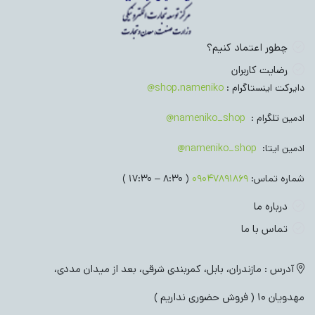
چطور اعتماد کنیم؟
رضایت کاربران
دایرکت اینستاگرام :
shop.nameniko@
ادمین تلگرام :
nameniko_shop@
ادمین ایتا:
nameniko_shop@
شماره تماس:
09047891869
( 8:30 – 17:30 )
درباره ما
تماس با ما
آدرس : مازندران، بابل، کمربندی شرقی، بعد از میدان مددی،
مهدویان 10 ( فروش حضوری نداریم )