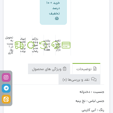
خرید » ۱۰
درصد
تخفیف
😱
تحویل
بازگشت
اصالت
تضمین
پشتیبانی
به
وجه در
کالاها
بهترین
سریع در
پست
صورت
از
قیمت
۷ روز
در 1
عدم
برترین
بازار
هفته
روز
رضایت
برندها
کاری
توضیحات
ویژگی های محصول
نقد و بررسی‌ها (0)
جنسیت : دخترانه
جنس لباس : نخ پنبه
رنگ : آبی کاربنی