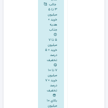
طرح
جالب 🥰
کیتی
۳ تا ۵
میلیون
یقه
خرید »
گرد
هدیه
آبی
جذاب
کاربنی
😍
رنگ
5 تا ۷
میلیون
خرید » ۵
درصد
تخفیف
😋
۷ تا ۱۰
میلیون
خرید » ۷
درصد
تخفیف
😎
بالای ۱۰
میلیون