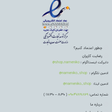
چطور اعتماد کنیم؟
رضایت کاربران
دایرکت اینستاگرام :
shop.nameniko@
ادمین تلگرام :
nameniko_shop@
ادمین ایتا:
nameniko_shop@
شماره تماس:
09047891869
( 8:30 – 17:30 )
درباره ما