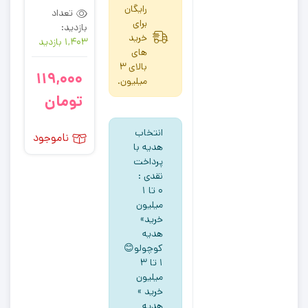
رایگان
تعداد
برای
بازدید:
خرید
1,403 بازدید
های
بالای 3
119,000
میلیون.
تومان
انتخاب
ناموجود
هدیه با
پرداخت
نقدی :
۰ تا ۱
میلیون
خرید»
هدیه
کوچولو😊
۱ تا ۳
میلیون
خرید »
هدیه