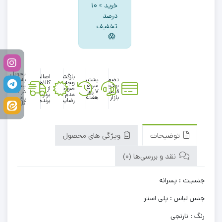
خرید » ۱۰
درصد
تخفیف
😱
تحویل
بازگشت
اصالت
تضمین
پشتیبانی
به
وجه در
کالاها
بهترین
سریع در
پست
صورت
از
قیمت
۷ روز
در 1
عدم
برترین
بازار
هفته
روز
رضایت
برندها
کاری
توضیحات
ویژگی های محصول
نقد و بررسی‌ها (0)
جنسیت : پسرانه
جنس لباس : پلی استر
رنگ : نارنجی