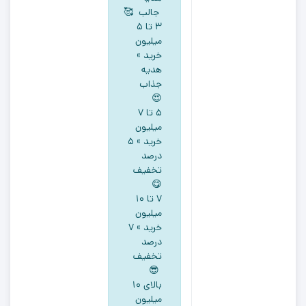
جالب 🥰
۳ تا ۵
میلیون
خرید »
هدیه
جذاب
😍
5 تا ۷
میلیون
خرید » ۵
درصد
تخفیف
😋
۷ تا ۱۰
میلیون
خرید » ۷
درصد
تخفیف
😎
بالای ۱۰
میلیون