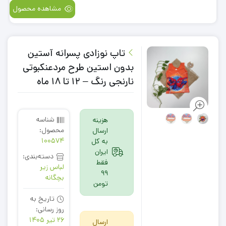
مشاهده محصول
تاپ نوزادی پسرانه آستین
بدون استین طرح مردعنکبوتی
نارنجی رنگ – 12 تا 18 ماه
شناسه
هزینه
محصول:
ارسال
100574
به کل
ایران
دسته‌بندی:
فقط
لباس زیر
99
بچگانه
تومن
تاریخ به
روز رسانی:
26 تیر 1405
ارسال