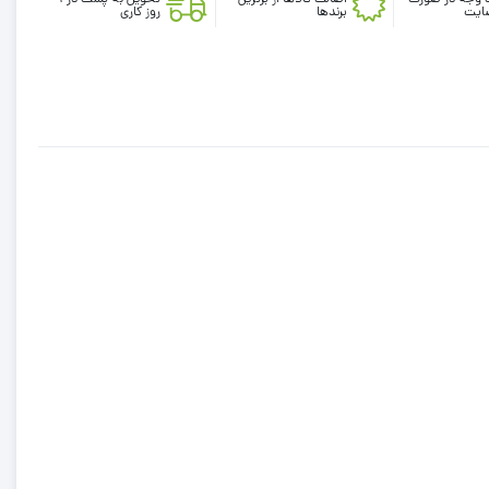
بیلر
ایت
برندها
روز کاری
کتان
نوزادی
دخترانه
برند
کارترز
طرح
کمرکش
دار
چهار
دکمه
صورتی
رنگ