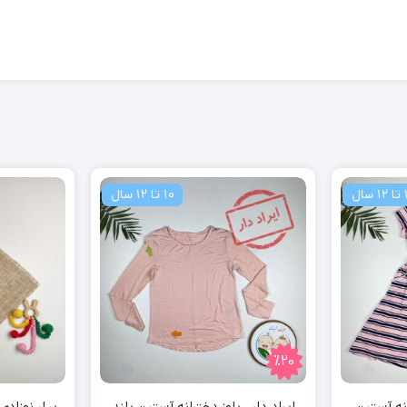
ال
10 تا 12 سال
٪20
نه آستین
ایراد دار_ بلوز دخترانه آستین بلند