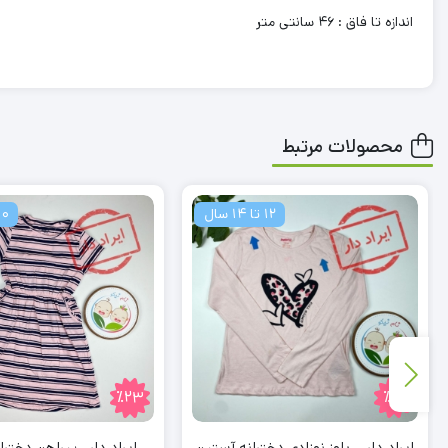
اندازه تا فاق : 46 سانتی متر
محصولات مرتبط
12 تا 14 سال
10 تا 12 س
٪23
٪20
ایراد دار _ بلوز نوزادی دخترانه آستین
ایراد دار_ پیراهن دخترا