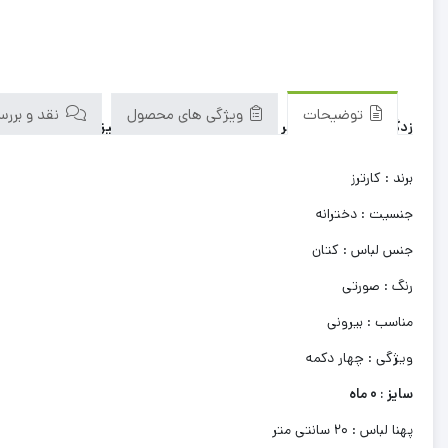
توضیحات
ویژگی های محصول
نقد و بررسی‌
زدگی خیلی کم، یا تغییر رنگ سطحی، در مجموع کار تمیزی هست و ایرادش 
برند : کارترز
جنسیت : دخترانه
جنس لباس : کتان
رنگ : صورتی
مناسب : بیرونی
ویژگی : چهار دکمه
سایز : 0 ماه
پهنا لباس : 20 سانتی متر