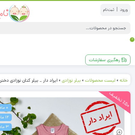
|
0
رهگیری سفارشات
خانه
»
لیست محصولات
»
بیلر نوزادی
»
ایراد دار _ بیلر کتان نوزادی دخت
5
0
ت
خ
ف
ی
٪
ف
0 ماه
12 ماه
3 ماه