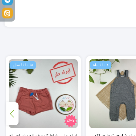
0 تا 1 ماه
10 تا 11 سال
٪30
بیلر نوزادی برند C and A طرح راکون
ایراد دار _ شلوارک دخترانه برند لوپیلو