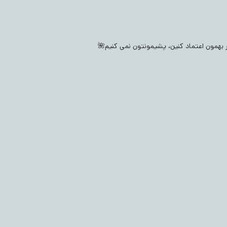
بچگانه
(518)
پتو و قنداق نوزادی
(30)
جوراب نوزادی
(408)
ی
(273)
بدلیجات بچگانه
(1314)
جوراب شلواری نوزادی
(478)
ار بهمون اعتماد کنین، پشیمونتون نمی کنیم🌺
شلوار بچگانه
(2218)