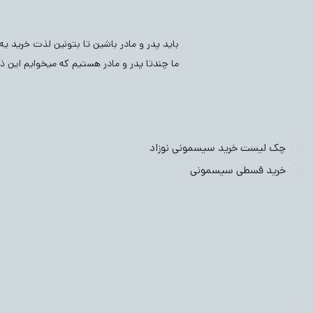
بلوز بچگانه
(2304)
کفش و پاپوش
(1)
عینک بچگانه
)
وسایل بهداشتی نوزادی
(64)
کفش و پاپوش نوزادی
(57)
باید پدر و مادر باشین تا بتونین لذت خرید ی
ما چندتا پدر و مادر هستیم که میخوایم این ذو
سویشرت بچگان
چک لیست خرید سیسمونی نوزاد
خرید قسطی سیسمونی