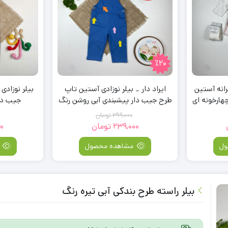
٪20
انه آستین
ایراد دار _ بیلر نوزادی آستین تاپ
هارخونه ای
طرح جیب دار پیشبندی آبی روشن رنگ
جیب دا
– 4 تا 6 ماه
299,000
تومان
239,000
تومان
0
قیمت
قیمت
فعلی:
اصلی:
ول
مشاهده محصول
م
239,000
299,000
تومان
تومان.
بود.
بیلر راسته طرح بندکی آبی تیره رنگ