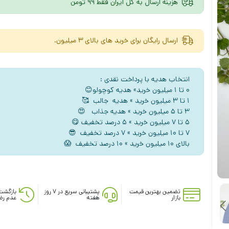
هزینه ارسال به کل ایران فقط 99 تومن
ارسال رایگان برای خرید های بالای 3 میلیون.
انتخاب هدیه با پرداخت نقدی :
۰ تا ۱ میلیون خرید» هدیه کوچولو😊
۱ تا ۳ میلیون خرید » هدیه جالب 🥰
۳ تا ۵ میلیون خرید » هدیه جذاب 😍
5 تا ۷ میلیون خرید » ۵ درصد تخفیف 😋
۷ تا ۱۰ میلیون خرید » ۷ درصد تخفیف 😎
بالای ۱۰ میلیون خرید » ۱۰ درصد تخفیف 😱
تضمین بهترین قیمت
پشتیبانی سریع در ۷ روز
بازگشت
بازار
هفته
عدم رض