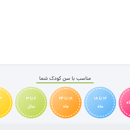
مناسب با سن کودک شما
12 تا 18
18 تا 24
2 تا 3
ماه
ماه
سال
س