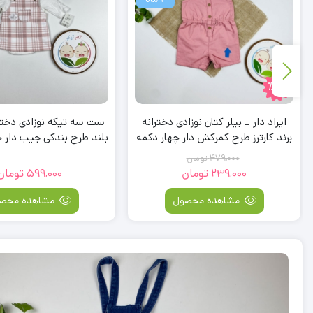
٪50
ایراد دار _ بیلر کتان نوزادی دخترانه
ست سه تیکه نوزادی دختر
برند کارترز طرح کمرکش دار چهار دکمه
بلند طرح بندکی جیب دار چ
صورتی رنگ
صورتی رنگ – 1 تا 3 ماه
479,000
تومان
239,000
تومان
599,000
تومان
قیمت
قیمت
فعلی:
اصلی:
مشاهده محصول
مشاهده محص
479,000
239,000
تومان
تومان.
بود.