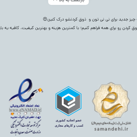
(171
مادرانه
(115)
ایراد دار
(624)
شلوارک بچگانه
(606)
لباس زیر 
بادی نوزادی
(2082)
شال و کلاه نوزادی
(432)
ست بلوز و شلوار نوزاد
ه چیز جدید برای نی نی تون و ذوق کردنشو درک کنین😍
ق کردن رو برای همه فراهم کنیم؛ با کمترین هزینه و بهترین کیفیت. کافیه یه ب
ه
(639)
سرهمی نوزادی
(760)
رامپر نوزادی
(211)
بیلر نوزادی
(126)