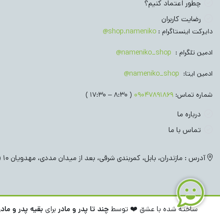
چطور اعتماد کنیم؟
رضایت کاربران
دایرکت اینستاگرام :
shop.nameniko@
ادمین تلگرام :
nameniko_shop@
ادمین ایتا:
nameniko_shop@
شماره تماس:
09047891869
( 8:30 – 17:30 )
درباره ما
تماس با ما
آدرس : مازندران، بابل، کمربندی شرقی، بعد از میدان مددی، مهدویان 10 ( فروش حضوری نداریم )
ساخته شده با عشق ❤️ توسط
چند تا پدر و مادر
برای
بقیه پدر و مادر