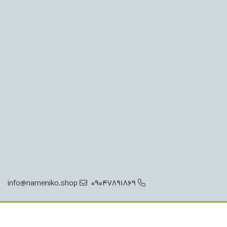
info@nameniko.shop
09047891869