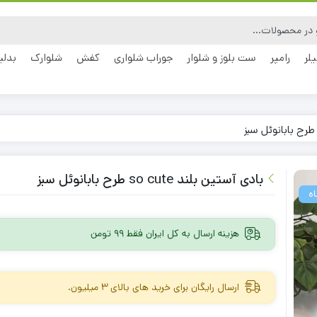
یلر
رامپر
ست بلوز و شلوار
جوراب شلواری
کفش
شلوارک
بدلی
بادی آستین بلند so cute طرح بابانوئل سبز
هزینه ارسال به کل ایران فقط 99 تومن
ارسال رایگان برای خرید های بالای 3 میلیون.