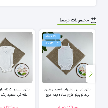
محصولات مرتبط
2 تا 6 ماه
6 تا 12 ماه
بادی نوزادی دخترانه آستین بندی
بادی آستین کوتاه طر
برند لوپیلو طرح ساده یقه مربع
یقه گرد سفید رنگ – 6-9 م
سفید رنگ
249,000
تومان
239,000
توم