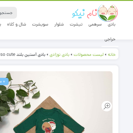
بادی
سرهمی
تیشرت
شلوار
سویشرت
شال و کلاه
ب
حراجی
خانه
»
لیست محصولات
»
بادی نوزادی
»
بادی آستین بلند so cute طرح بابانوئل سبز
0 ماه