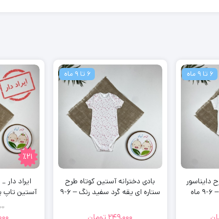
6 تا 9 ماه
6 تا 9 ماه
٪21
ح دایناسور
بادی دخترانه آستین کوتاه طرح
ایراد دار _ 
اه
ستاره ای یقه گرد سفید رنگ – 6-9
آستین تاپ برن
ماه
گیپور زرد رنگ 
00
ان
249,000
تومان
000