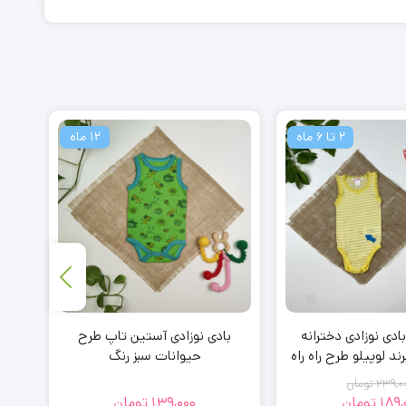
2 تا 6 ماه
12 ماه
بادی نوزادی دخترانه
بادی نوزادی آستین تاپ طرح
با
د لوپیلو طرح راه راه
حیوانات سبز رنگ
داین
– 2 تا 6 ماه
239,0
تومان
189,
تومان
139,000
تومان