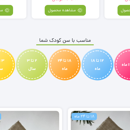
صول
مشاهده محصول
مش
مناسب با سن کودک شما
12 تا 18
18 تا 24
2 تا 3
ماه
ماه
سال
سا
18 تا 24 ماه