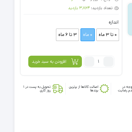
تعداد بازدید:
3,864 بازدید
اندازه
0 تا 3 ماه
0 ماه
3 تا 6 ماه
تعداد:
افزودن به سبد خرید
بادی
آستین
بلند
جه در
so
اصالت کالاها از برترین
تحویل به پست در 1
م رضایت
برندها
روز کاری
cute
طرح
بابانوئل
سبز