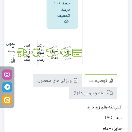
خرید » ۱۰
درصد
تخفیف
😱
تحویل
بازگشت
اصالت
تضمین
پشتیبانی
به
وجه در
کالاها
بهترین
سریع در
پست
صورت
از
قیمت
۷ روز
در 1
عدم
برترین
بازار
هفته
روز
رضایت
برندها
کاری
توضیحات
ویژگی های محصول
نقد و بررسی‌ها (1)
کمی لکه های زرد دارد
برند : TAO
سایز : 0 ماه