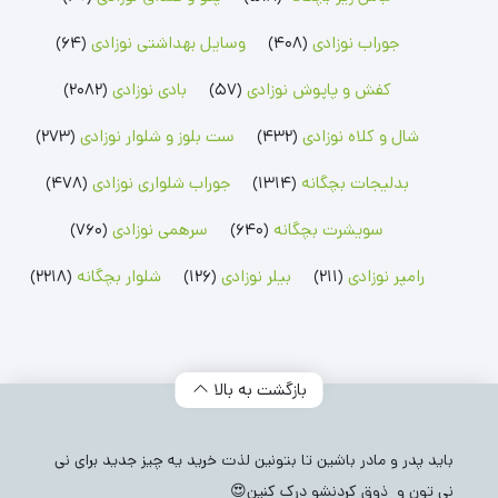
رامپر پسرانه
شلوار پسرانه
جوراب پسرانه
رامپر دخترانه
شلوار دخترانه
جوراب دخترانه
جوراب نوزادی
(408)
وسایل بهداشتی نوزادی
(64)
بلوز بچگانه
شلوارک بچگانه
جوراب شلواری نوزادی
کفش و پاپوش نوزادی
(57)
بادی نوزادی
(2082)
بلوز پسرانه
شلوارک پسرانه
جوراب شلواری دخترانه
بلوز دخترانه
شلوارک دخترانه
شال و کلاه نوزادی
(432)
ست بلوز و شلوار نوزادی
(273)
بدلیجات بچگانه
(1314)
جوراب شلواری نوزادی
(478)
سویشرت بچگانه
(640)
سرهمی نوزادی
(760)
رامپر نوزادی
(211)
بیلر نوزادی
(126)
شلوار بچگانه
(2218)
بازگشت به بالا
باید پدر و مادر باشین تا بتونین لذت خرید یه چیز جدید برای نی
نی تون و ذوق کردنشو درک کنین😍