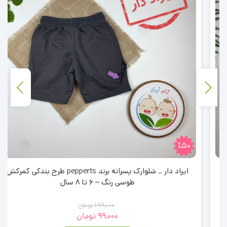
٪50
ایراد دار _ شلوارک پسرانه برند pepperts طرح بندکی کمرکش
طوسی رنگ – 6 تا 8 سال
199,000
تومان
99,000
تومان
قیمت
قیمت