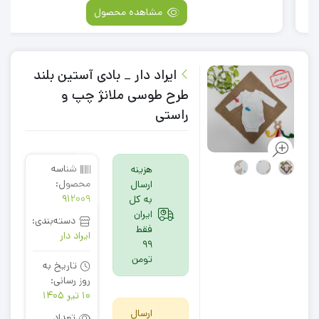
فعلی:
اصلی:
مشاهده محصول
199,000
99,000
تومان
تومان.
بود.
ایراد دار _ بادی آستین بلند
طرح طوسی ملانژ چپ و
راستی
شناسه
هزینه
محصول:
ارسال
912009
به کل
ایران
دسته‌بندی:
فقط
ایراد دار
99
تومن
تاریخ به
روز رسانی:
10 تیر 1405
ارسال
تعداد