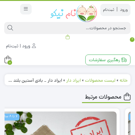
|
0
ورود | ثبت‌نام
رهگیری سفارشات
0
خانه
»
لیست محصولات
»
ایراد دار
»
ایراد دار _ بادی آستین بلند طرح طوسی ملانژ چپ و راستی
محصولات مرتبط
6 تا 8 سال