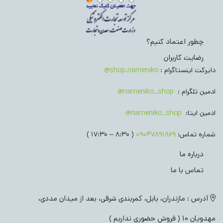
چطور اعتماد کنیم؟
رضایت کاربران
دایرکت اینستاگرام :
shop.nameniko@
ادمین تلگرام :
nameniko_shop@
ادمین ایتا:
nameniko_shop@
شماره تماس:
09047891869
( 8:30 – 17:30 )
درباره ما
تماس با ما
آدرس : مازندران، بابل، کمربندی شرقی، بعد از میدان مددی،
مهدویان 10 ( فروش حضوری نداریم )