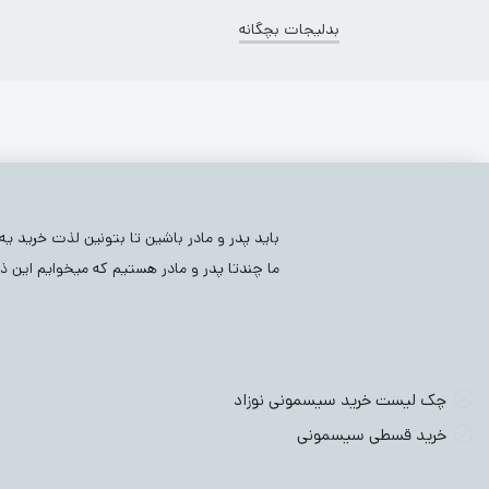
بدلیجات بچگانه
بلوز بچگانه
(2304)
کفش و پاپوش
(1)
عینک بچگانه
)
وسایل بهداشتی نوزادی
(64)
کفش و پاپوش نوزادی
(57)
باید پدر و مادر باشین تا بتونین لذت خرید ی
ما چندتا پدر و مادر هستیم که میخوایم این ذو
سویشرت بچگان
چک لیست خرید سیسمونی نوزاد
خرید قسطی سیسمونی