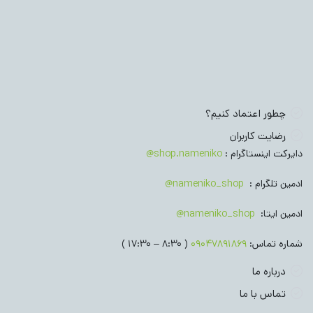
چطور اعتماد کنیم؟
رضایت کاربران
دایرکت اینستاگرام :
shop.nameniko@
ادمین تلگرام :
nameniko_shop@
ادمین ایتا:
nameniko_shop@
شماره تماس:
09047891869
( 8:30 – 17:30 )
درباره ما
تماس با ما