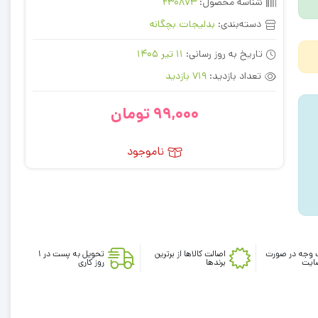
شناسه محصول:
230873
دسته‌بندی:
بدلیجات بچگانه
تاریخ به روز رسانی:
11 تیر 1405
تعداد بازدید:
719 بازدید
99,000
تومان
ناموجود
 وجه در صورت
اصالت کالاها از برترین
تحویل به پست در 1
ایت
برندها
روز کاری