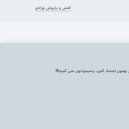
کفش و پاپوش نوزادی
بچگانه
(518)
پتو و قنداق نوزادی
(30)
جوراب نوزادی
(408)
ی
(273)
بدلیجات بچگانه
(1314)
جوراب شلواری نوزادی
(478)
ار بهمون اعتماد کنین، پشیمونتون نمی کنیم🌺
شلوار بچگانه
(2218)