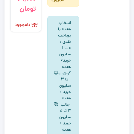
میلیون.
تومان
انتخاب
ناموجود
هدیه با
پرداخت
نقدی :
۰ تا ۱
میلیون
خرید»
هدیه
کوچولو😊
۱ تا ۳
میلیون
خرید »
هدیه
جالب 🥰
۳ تا ۵
میلیون
خرید »
هدیه