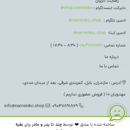
رضایت کاربران
دایرکت اینستاگرام :
shop.nameniko@
ادمین تلگرام :
nameniko_shop@
ادمین ایتا:
nameniko_shop@
شماره تماس:
09047891869
( 8:30 – 17:30 )
درباره ما
تماس با ما
آدرس : مازندران، بابل، کمربندی شرقی، بعد از میدان مددی،
مهدویان 10 ( فروش حضوری نداریم )
info@nameniko.shop
09047891869
ساخته شده با عشق ❤️ توسط
چند تا پدر و مادر
برای
بقیه