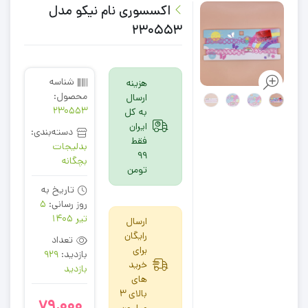
اکسسوری نام نیکو مدل
230553
شناسه
هزینه
محصول:
ارسال
230553
به کل
ایران
دسته‌بندی:
فقط
بدلیجات
99
بچگانه
تومن
تاریخ به
روز رسانی:
5
تیر 1405
ارسال
رایگان
تعداد
برای
بازدید:
929
خرید
بازدید
های
بالای 3
79,000