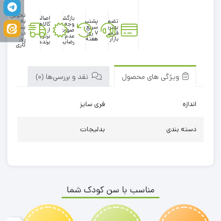
تحویل
بازگشت
اصالت
تضمین
پشتیبانی
به
وجه در
کالاها
بهترین
سریع در
پست
صورت
از
قیمت
۷ روز
در 1
عدم
برترین
بازار
هفته
روز
رضایت
برندها
کاری
ویژگی های محصول
نقد و بررسی‌ها (0)
اندازه
فری سایز
دسته بندی
بدلیجات
مناسب با سن کودک شما