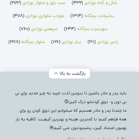
شال و کلاه نوزادی
(432)
ست بلوز و شلوار نوزادی
(273)
بدلیجات بچگانه
(1314)
جوراب شلواری نوزادی
(478)
سویشرت بچگانه
(644)
سرهمی نوزادی
(760)
رامپر نوزادی
(211)
بیلر نوزادی
(126)
شلوار بچگانه
(2218)
بازگشت به بالا
باید پدر و مادر باشین تا بتونین لذت خرید یه چیز جدید برای نی
نی تون و ذوق کردنشو درک کنین😍
ما چندتا پدر و مادر هستیم که میخوایم این ذوق کردن رو برای
همه فراهم کنیم؛ با کمترین هزینه و بهترین کیفیت. کافیه یه بار
بهمون اعتماد کنین، پشیمونتون نمی کنیم🌺