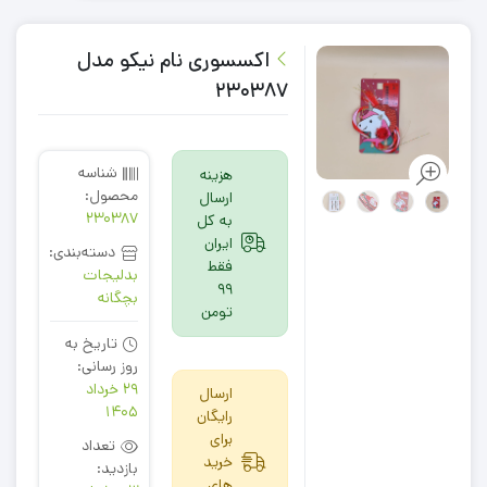
اکسسوری نام نیکو مدل
230387
شناسه
هزینه
محصول:
ارسال
230387
به کل
ایران
دسته‌بندی:
فقط
بدلیجات
99
بچگانه
تومن
تاریخ به
روز رسانی:
29 خرداد
ارسال
1405
رایگان
برای
تعداد
خرید
بازدید:
های