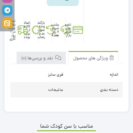
تحویل
بازگشت
اصالت
تضمین
پشتیبانی
به
وجه در
کالاها
بهترین
سریع در
پست
صورت
از
قیمت
۷ روز
در 1
عدم
برترین
بازار
هفته
روز
رضایت
برندها
کاری
ویژگی های محصول
نقد و بررسی‌ها (0)
اندازه
فری سایز
دسته بندی
بدلیجات
مناسب با سن کودک شما