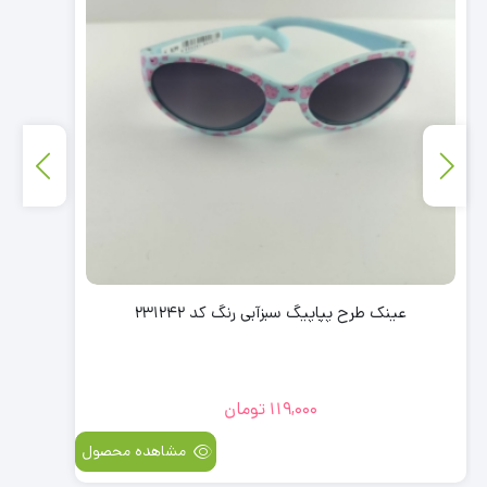
عینک طرح پپاپیگ سبزآبی رنگ کد 231242
119,000
تومان
مشاهده محصول