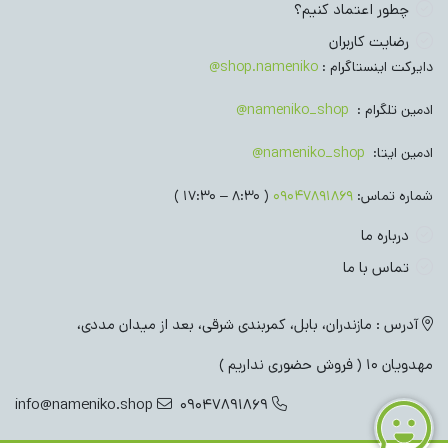
چطور اعتماد کنیم؟
رضایت کاربران
دایرکت اینستاگرام :
shop.nameniko@
ادمین تلگرام :
nameniko_shop@
ادمین ایتا:
nameniko_shop@
شماره تماس:
09047891869
( 8:30 – 17:30 )
درباره ما
تماس با ما
آدرس : مازندران، بابل، کمربندی شرقی، بعد از میدان مددی،
مهدویان 10 ( فروش حضوری نداریم )
info@nameniko.shop
09047891869