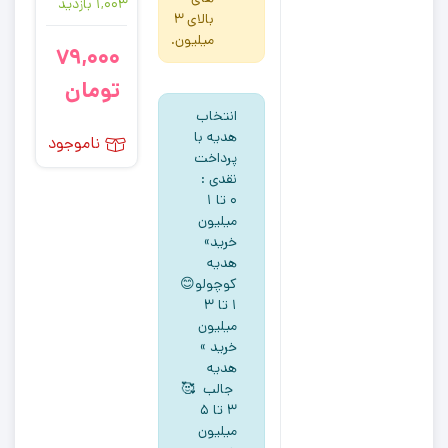
1,003 بازدید
بالای 3
میلیون.
79,000
تومان
انتخاب
هدیه با
ناموجود
پرداخت
نقدی :
۰ تا ۱
میلیون
خرید»
هدیه
کوچولو😊
۱ تا ۳
میلیون
خرید »
هدیه
جالب 🥰
۳ تا ۵
میلیون