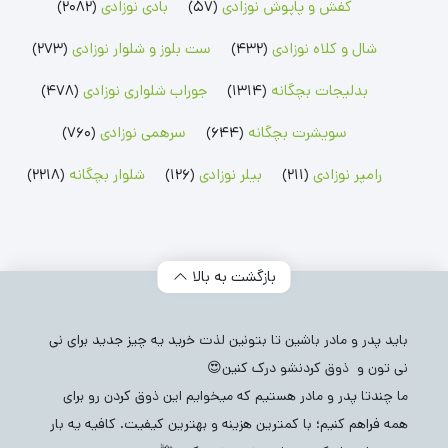
کفش و پاپوش نوزادی
(57)
بادی نوزادی
(2082)
بلوز پسرانه
شلوارک پسرانه
جوراب شلواری دخترانه
بلوز دخترانه
شلوارک دخترانه
شال و کلاه نوزادی
(432)
ست بلوز و شلوار نوزادی
(273)
بدلیجات بچگانه
(1314)
جوراب شلواری نوزادی
(478)
سویشرت بچگانه
(644)
سرهمی نوزادی
(760)
رامپر نوزادی
(211)
بیلر نوزادی
(126)
شلوار بچگانه
(2218)
بازگشت به بالا
باید پدر و مادر باشین تا بتونین لذت خرید یه چیز جدید برای نی
نی تون و ذوق کردنشو درک کنین😍
ما چندتا پدر و مادر هستیم که میخوایم این ذوق کردن رو برای
همه فراهم کنیم؛ با کمترین هزینه و بهترین کیفیت. کافیه یه بار