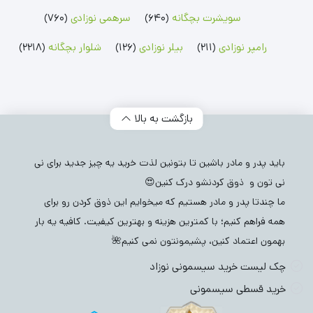
سویشرت بچگانه
(640)
سرهمی نوزادی
(760)
رامپر نوزادی
(211)
بیلر نوزادی
(126)
شلوار بچگانه
(2218)
بازگشت به بالا
باید پدر و مادر باشین تا بتونین لذت خرید یه چیز جدید برای نی
نی تون و ذوق کردنشو درک کنین😍
ما چندتا پدر و مادر هستیم که میخوایم این ذوق کردن رو برای
همه فراهم کنیم؛ با کمترین هزینه و بهترین کیفیت. کافیه یه بار
بهمون اعتماد کنین، پشیمونتون نمی کنیم🌺
چک لیست خرید سیسمونی نوزاد
خرید قسطی سیسمونی