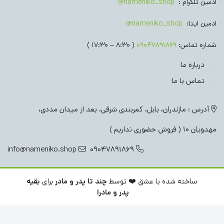
ادمین تلگرام :
nameniko_shop@
ادمین ایتا:
nameniko_shop@
شماره تماس:
09047891869
( 8:30 – 17:30 )
درباره ما
تماس با ما
آدرس : مازندران، بابل، کمربندی شرقی، بعد از میدان مددی،
مهدویان 10 ( فروش حضوری نداریم )
info@nameniko.shop
09047891869
ساخته شده با عشق ❤️ توسط
چند تا پدر و مادر
برای
بقیه
پدر و مادرا