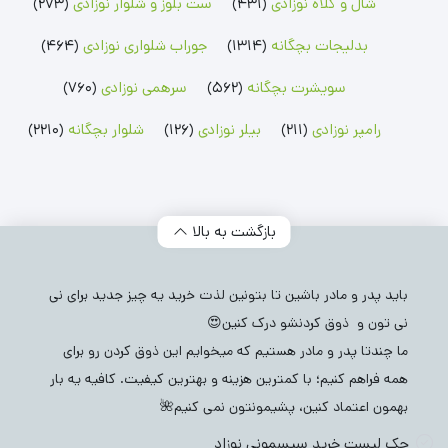
شال و کلاه نوزادی
(431)
ست بلوز و شلوار نوزادی
(273)
بدلیجات بچگانه
(1314)
جوراب شلواری نوزادی
(464)
سویشرت بچگانه
(562)
سرهمی نوزادی
(760)
رامپر نوزادی
(211)
بیلر نوزادی
(126)
شلوار بچگانه
(2210)
بازگشت به بالا
باید پدر و مادر باشین تا بتونین لذت خرید یه چیز جدید برای نی
نی تون و ذوق کردنشو درک کنین😍
ما چندتا پدر و مادر هستیم که میخوایم این ذوق کردن رو برای
همه فراهم کنیم؛ با کمترین هزینه و بهترین کیفیت. کافیه یه بار
بهمون اعتماد کنین، پشیمونتون نمی کنیم🌺
چک لیست خرید سیسمونی نوزاد