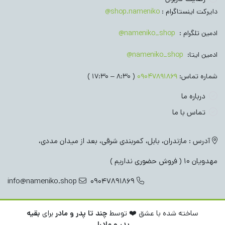
دایرکت اینستاگرام :
shop.nameniko@
ادمین تلگرام :
nameniko_shop@
ادمین ایتا:
nameniko_shop@
شماره تماس:
09047891869
( 8:30 – 17:30 )
درباره ما
تماس با ما
آدرس : مازندران، بابل، کمربندی شرقی، بعد از میدان مددی،
مهدویان 10 ( فروش حضوری نداریم )
info@nameniko.shop
09047891869
ساخته شده با عشق ❤️ توسط
چند تا پدر و مادر
برای
بقیه
پدر و مادرا