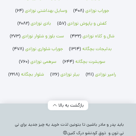
رامپر پسرانه
شلوار پسرانه
جوراب پسرانه
رامپر دخترانه
شلوار دخترانه
جوراب دخترانه
بهترین قیمت بهتون ارائه می‌دیم. ❤️
جوراب نوزادی
(408)
وسایل بهداشتی نوزادی
(64)
پس همین حالا به فروشگاه نام نیکو سر بزنید و یه شلوار خوشگل و
بلوز بچگانه
شلوارک بچگانه
جوراب شلواری نوزادی
کفش و پاپوش نوزادی
(57)
بادی نوزادی
(2082)
راحت برای نی‌نی خوشگلتون بخرید!
❤️
بلوز پسرانه
شلوارک پسرانه
جوراب شلواری دخترانه
بلوز دخترانه
شلوارک دخترانه
شال و کلاه نوزادی
(432)
ست بلوز و شلوار نوزادی
(273)
بدلیجات بچگانه
(1314)
جوراب شلواری نوزادی
(478)
سویشرت بچگانه
(644)
سرهمی نوزادی
(760)
رامپر نوزادی
(211)
بیلر نوزادی
(126)
شلوار بچگانه
(2218)
بازگشت به بالا
باید پدر و مادر باشین تا بتونین لذت خرید یه چیز جدید برای نی
نی تون و ذوق کردنشو درک کنین😍