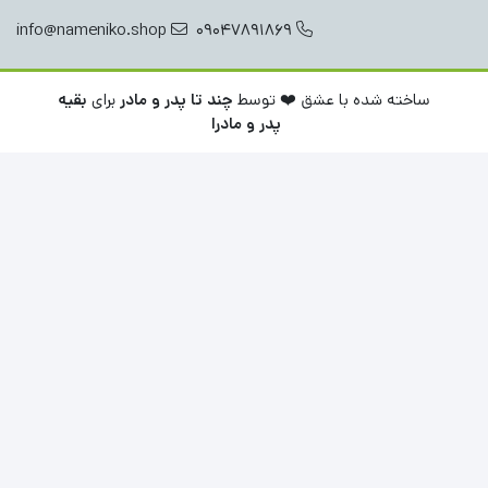
info@nameniko.shop
09047891869
ساخته شده با عشق ❤️ توسط
چند تا پدر و مادر
برای
بقیه
پدر و مادرا