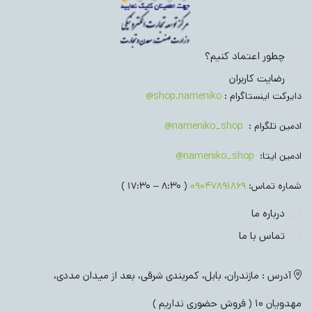
چطور اعتماد کنیم؟
رضایت کاربران
دایرکت اینستاگرام :
shop.nameniko@
ادمین تلگرام :
nameniko_shop@
ادمین ایتا:
nameniko_shop@
شماره تماس:
09047891869
( 8:30 – 17:30 )
درباره ما
تماس با ما
آدرس : مازندران، بابل، کمربندی شرقی، بعد از میدان مددی،
مهدویان 10 ( فروش حضوری نداریم )